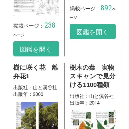
弁花1
スキャンで見分
ける1100種類
出版社：山と溪谷社
出版年：2000
出版社：山と溪谷社
出版年：2014
284
掲載ページ：
312
掲載ページ：
ページ
ペ
ージ
図鑑を開く
図鑑を開く
神奈川県植物誌
2001
出版社：神奈川県立
生命の星・地球博物