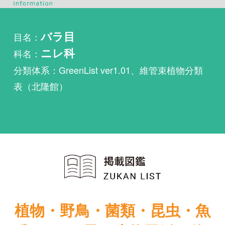
科名：
ニレ科
分類体系：GreenList ver1.01、維管束植物分類
表（北隆館）
植物・野鳥・菌類・昆虫・魚
類ほか51冊の生物図鑑を使
い放題
まずは無料トライアル