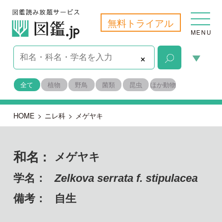
無料トライアル
MENU
×
全て
植物
野鳥
菌類
昆虫
ほか動物
HOME
>
ニレ科
>
メゲヤキ
和名 :
メゲヤキ
学名：
Zelkova serrata f. stipulacea
備考：
自生
目名：
バラ目