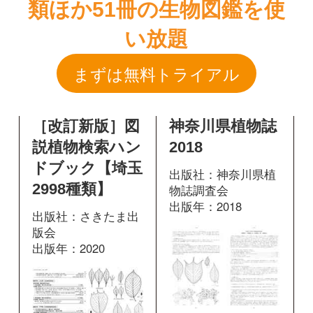
［改訂新版］図
神奈川県植物誌
説植物検索ハン
2018
ドブック【埼玉
出版社：神奈川県植
2998種類】
物誌調査会
出版年：2018
出版社：さきたま出
版会
出版年：2020
892
掲載ページ：
ペ
ージ
238
掲載ページ：
図鑑を開く
ページ
図鑑を開く
樹に咲く花 離
樹木の葉 実物