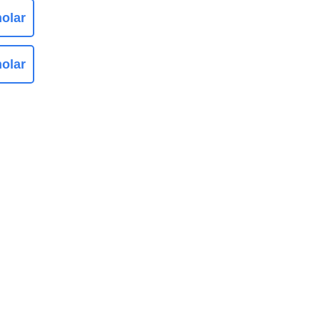
olar
olar