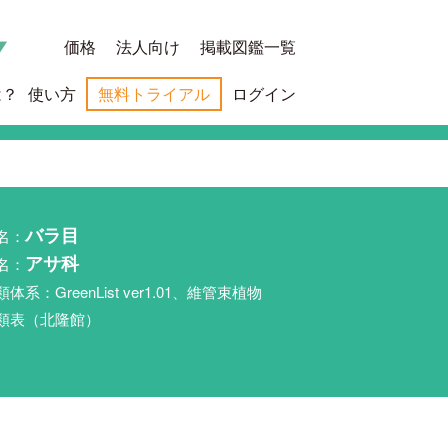
価格
法人向け
掲載図鑑一覧
は？
使い方
無料トライアル
ログイン
名：
バラ目
名：
アサ科
類体系：GreenList ver1.01、維管束植物
類表（北隆館）