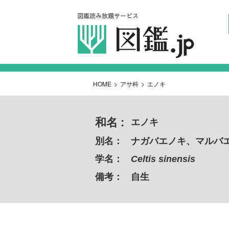
HOME
>
アサ科
>
エノキ
和名 :
エノキ
別名：
ナガバエノキ、マルバ
学名：
Celtis sinensis
備考：
自生