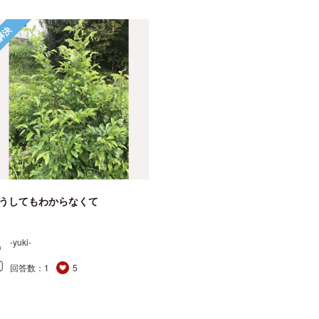
解決
うしてもわからなくて
-yuki-
回答数：
1
5