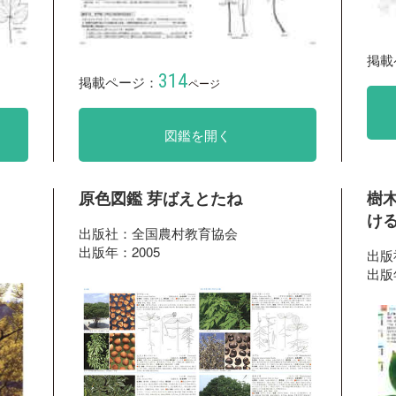
掲載
314
掲載ページ：
ページ
図鑑を開く
原色図鑑 芽ばえとたね
樹
ける
出版社：全国農村教育協会
出版年：2005
出版
出版