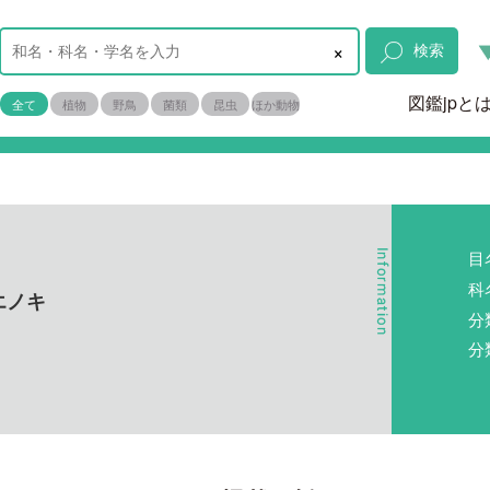
×
検索
図鑑jpと
全て
植物
野鳥
菌類
昆虫
ほか動物
目
科
エノキ
分
分