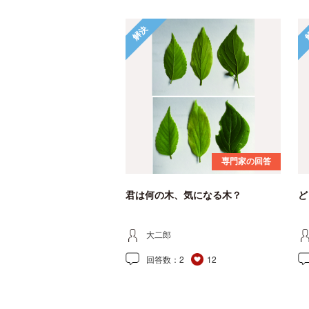
解決
専門家の回答
君は何の木、気になる木？
ど
大二郎
回答数：
2
12