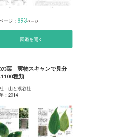
893
ページ：
ページ
図鑑を開く
木の葉 実物スキャンで見分
1100種類
社：山と溪谷社
年：2014