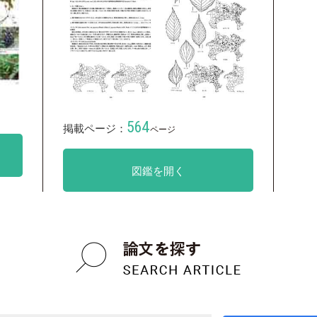
564
掲載ページ：
ページ
図鑑を開く