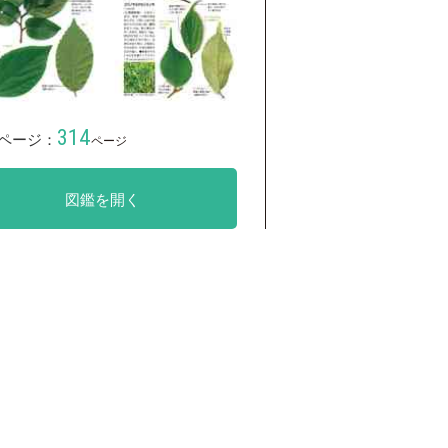
314
ページ：
ページ
図鑑を開く