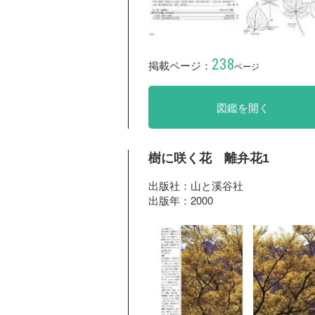
238
掲載ページ：
ページ
図鑑を開く
樹に咲く花 離弁花1
出版社：山と溪谷社
出版年：2000