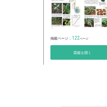
122
掲載ページ：
ページ
図鑑を開く