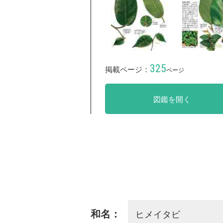
325
掲載ページ：
ページ
図鑑を開く
ヒメイタビ
和名：