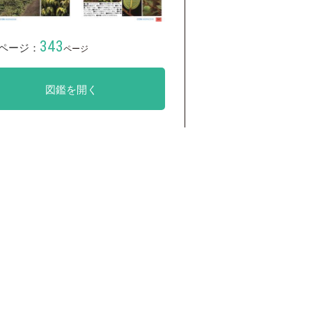
343
ページ：
ページ
図鑑を開く