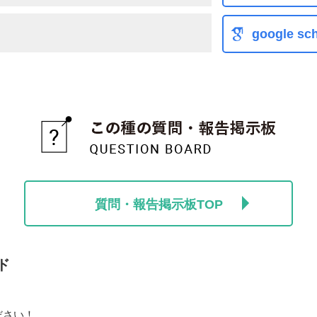
google sch
質問・報告掲示板TOP
ド
ださい！