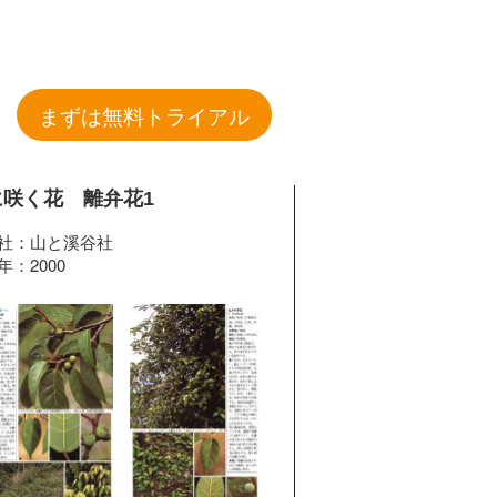
まずは無料トライアル
に咲く花 離弁花1
社：山と溪谷社
年：2000