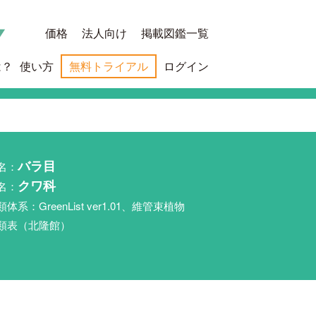
価格
法人向け
掲載図鑑一覧
は？
使い方
無料トライアル
ログイン
名：
バラ目
名：
クワ科
類体系：GreenList ver1.01、維管束植物
類表（北隆館）