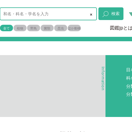
×
検索
図鑑jpと
全て
植物
野鳥
菌類
昆虫
ほか動物
目
科
分
分