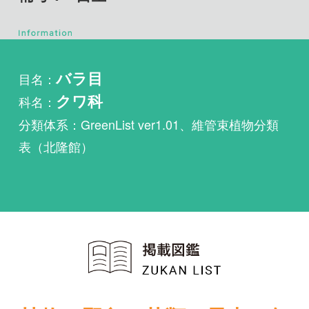
目名：
バラ目
科名：
クワ科
分類体系：GreenList ver1.01、維管束植物分類
表（北隆館）
植物・野鳥・菌類・昆虫・魚
類ほか51冊の生物図鑑を使
い放題
まずは無料トライアル