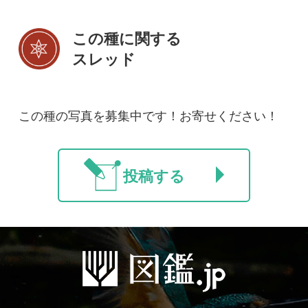
初めての方へ
コース一覧
使い方ガイド
新規会員登録
掲載図鑑一覧
よくある質問
法人・研究機関で
質問・報告掲示板
補足リンク集
ご利用の方へ
マイページ
利用規約
有料会員利用規約
お問い合わせ
プライバ
｜
｜
｜
シーについて
特定商取引法に基づく表示
運営会社
インプレスグル