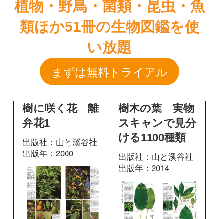
樹に咲く花 離
樹木の葉 実物
弁花1
スキャンで見分
ける1100種類
出版社：山と溪谷社
出版年：2000
出版社：山と溪谷社
出版年：2014
328
掲載ページ：
327
掲載ページ：
ページ
ペ
ージ
図鑑を開く
図鑑を開く