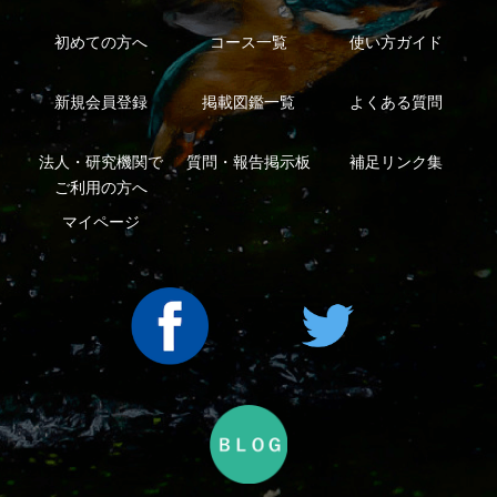
｜
｜
ープ
Copyright ©2016 Yama-kei Publishers co.,Ltd.
An impress Group Company. All rights reserved.