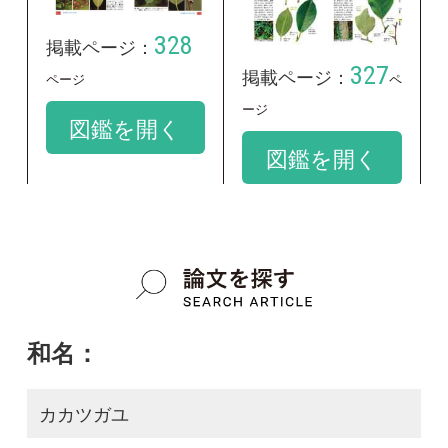
和名：
カカツガユ
google scholar
学名：
Maclura cochinchinensis var. gerontogea
google scholar