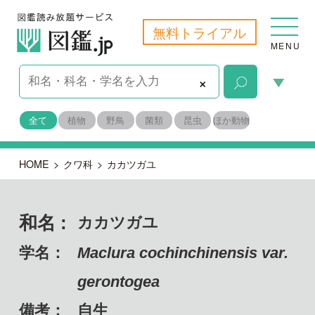
無料トライアル
MENU
×
全て
植物
野鳥
菌類
昆虫
ほか動物
HOME
>
クワ科
>
カカツガユ
和名 :
カカツガユ
学名：
Maclura cochinchinensis var.
gerontogea
備考：
自生