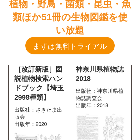
［改訂新版］図
神奈川県植物誌
説植物検索ハン
2018
ドブック【埼玉
出版社：神奈川県植
2998種類】
物誌調査会
出版年：2018
出版社：さきたま出
版会
出版年：2020
912
掲載ページ：
ペ
ージ
242
掲載ページ：
図鑑を開く
ページ
図鑑を開く