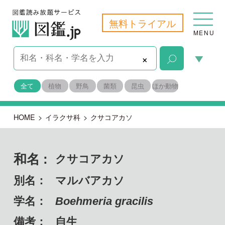
無料トライアル
MENU
×
全て
植物
野鳥
菌類
昆虫
ほか動物
HOME
>
イラクサ科
>
クサコアカソ
和名 :
クサコアカソ
別名：
マルバアカソ
学名：
Boehmeria gracilis
備考：
自生