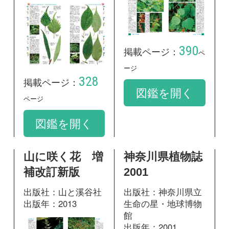
出版社：山と溪谷社
出版社：神奈川県立
出版年：2013
生命の星・地球博物
館
出版年：2001
349
掲載ページ：
ページ
580
掲載ページ：
ペ
図鑑を開く
ージ
図鑑を開く
野草の名前 秋
野草の名前 秋
冬 和名の由来
冬 和名の由来
と見分け方
と見分け方
出版社：山と溪谷社
出版社：山と溪谷社