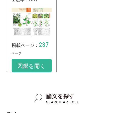
学名：
Boehmeria gracilis
google scholar
質問・報告掲示板TOP
この種に関する
スレッド