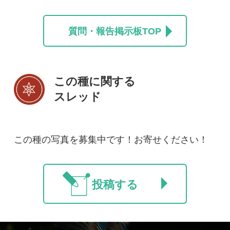
利用規約
有料会員利用規約
お問い合わせ
プライバ
｜
｜
｜
シーについて
特定商取引法に基づく表示
運営会社
インプレスグル
｜
｜
ープ
Copyright ©2016 Yama-kei Publishers co.,Ltd.
An impress Group Company. All rights reserved.