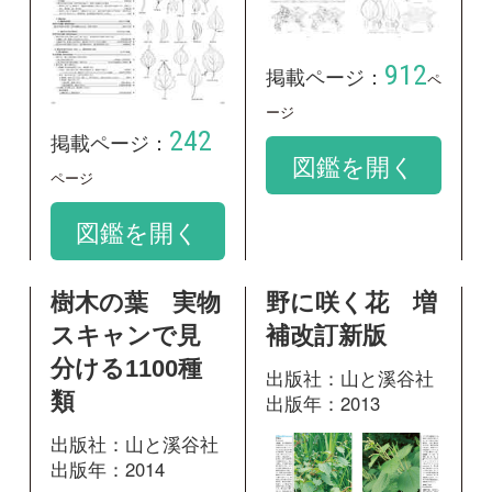
樹木の葉 実物
野に咲く花 増
スキャンで見
補改訂新版
分ける1100種
出版社：山と溪谷社
類
出版年：2013
出版社：山と溪谷社
出版年：2014
390
掲載ページ：
ペ
ージ
328
掲載ページ：
図鑑を開く
ページ
図鑑を開く
山に咲く花 増
神奈川県植物誌
補改訂新版
2001