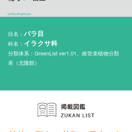
目名：
バラ目
科名：
イラクサ科
分類体系：GreenList ver1.01、維管束植物分類
表（北隆館）
植物・野鳥・菌類・昆虫・魚
類ほか51冊の生物図鑑を使
い放題
まずは無料トライアル