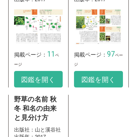
237
掲載ページ：
ページ
図鑑を開く
和名：
クサコアカソ
google scholar