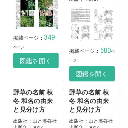
出版年：2017
出版年：2017
11
97
掲載ページ：
掲載ページ：
ペ
ペー
ージ
ジ
図鑑を開く
図鑑を開く
野草の名前 秋
冬 和名の由来
と見分け方
出版社：山と溪谷社
出版年：2017