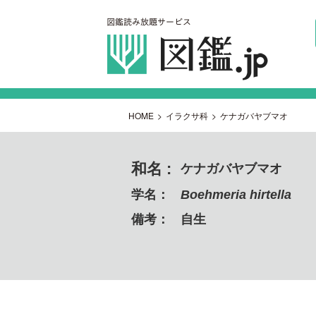
HOME
>
イラクサ科
>
ケナガバヤブマオ
和名 :
ケナガバヤブマオ
学名：
Boehmeria hirtella
備考：
自生