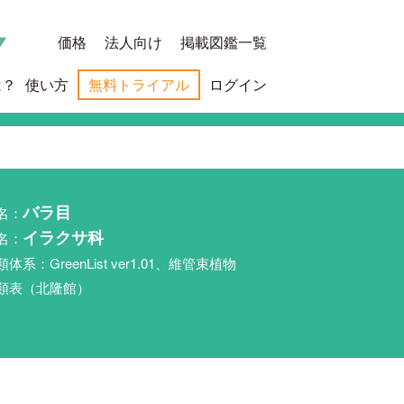
価格
法人向け
掲載図鑑一覧
は？
使い方
無料トライアル
ログイン
名：
バラ目
名：
イラクサ科
類体系：GreenList ver1.01、維管束植物
類表（北隆館）