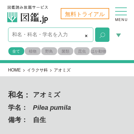
無料トライアル
MENU
×
全て
植物
野鳥
菌類
昆虫
ほか動物
HOME
>
イラクサ科
>
アオミズ
和名 :
アオミズ
学名：
Pilea pumila
備考：
自生
目名：
バラ目