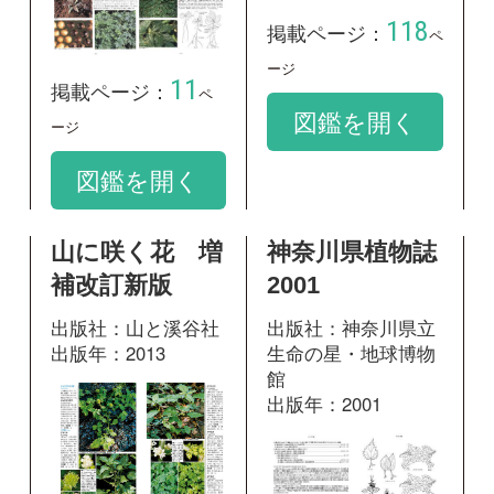
出版年：2001
350
掲載ページ：
ページ
574
掲載ページ：
ペ
図鑑を開く
ージ
図鑑を開く
野草の名前 秋
冬 和名の由来
と見分け方
出版社：山と溪谷社
出版年：2017