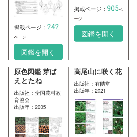
えとたね
出版社：有隣堂
出版年：2021
出版社：全国農村教
育協会
出版年：2005
118
掲載ページ：
ペ
ージ
11
掲載ページ：
ペ
図鑑を開く
ージ
図鑑を開く
山に咲く花 増
神奈川県植物誌
補改訂新版
2001
出版社：山と溪谷社
出版社：神奈川県立
出版年：2013
生命の星・地球博物
館