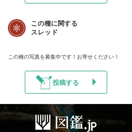
利用規約
有料会員利用規約
お問い合わせ
プライバ
｜
｜
｜
シーについて
特定商取引法に基づく表示
運営会社
インプレスグル
｜
｜
ープ
Copyright ©2016 Yama-kei Publishers co.,Ltd.
An impress Group Company. All rights reserved.