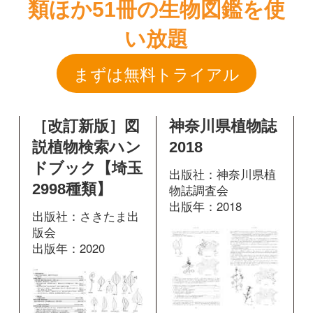
［改訂新版］図
神奈川県植物誌
説植物検索ハン
2018
ドブック【埼玉
出版社：神奈川県植
2998種類】
物誌調査会
出版年：2018
出版社：さきたま出
版会
出版年：2020
905
掲載ページ：
ペ
ージ
242
掲載ページ：
図鑑を開く
ページ
図鑑を開く
原色図鑑 芽ば
高尾山に咲く花