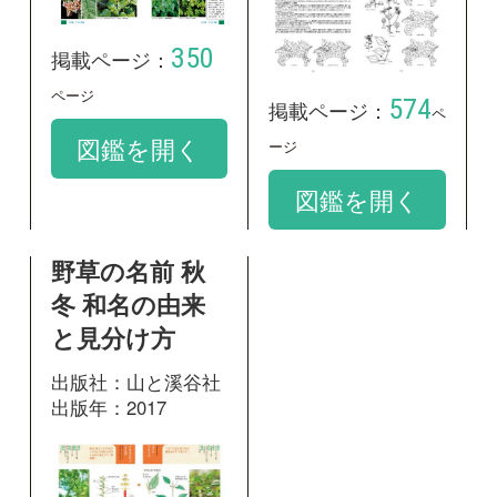
7
掲載ページ：
ペー
ジ
図鑑を開く
和名：
アオミズ
google scholar