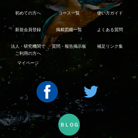
利用規約
有料会員利用規約
お問い合わせ
プライバ
｜
｜
｜
シーについて
特定商取引法に基づく表示
運営会社
インプレスグル
｜
｜
ープ
Copyright ©2016 Yama-kei Publishers co.,Ltd.
An impress Group Company. All rights reserved.