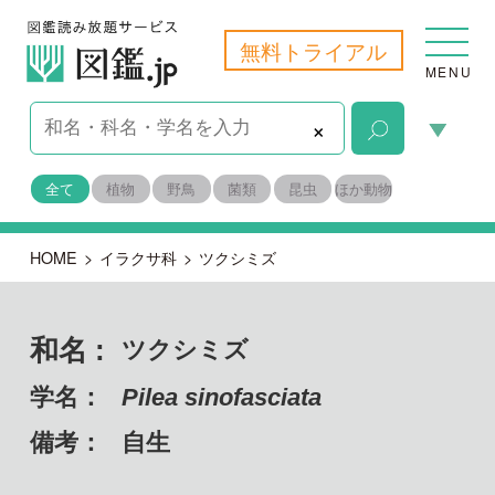
無料トライアル
MENU
×
全て
植物
野鳥
菌類
昆虫
ほか動物
HOME
>
イラクサ科
>
ツクシミズ
和名 :
ツクシミズ
学名：
Pilea sinofasciata
備考：
自生
目名：
バラ目