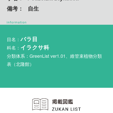
目名：
バラ目
科名：
イラクサ科
分類体系：GreenList ver1.01、維管束植物分類
表（北隆館）
植物・野鳥・菌類・昆虫・魚
類ほか51冊の生物図鑑を使
い放題