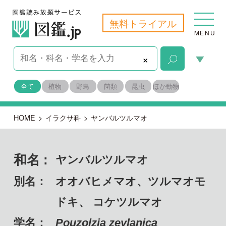
無料トライアル
MENU
×
全て
植物
野鳥
菌類
昆虫
ほか動物
HOME
>
イラクサ科
>
ヤンバルツルマオ
和名 :
ヤンバルツルマオ
別名：
オオバヒメマオ、ツルマオモ
ドキ、 コケツルマオ
学名：
Pouzolzia zeylanica
備考：
自生