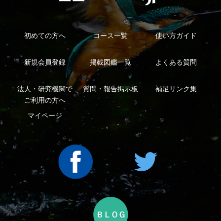
シーについて
特定商取引法に基づく表示
運営会社
インプレスグル
｜
｜
ープ
Copyright ©2016 Yama-kei Publishers co.,Ltd.
An impress Group Company. All rights reserved.