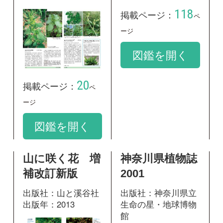
補改訂新版
2001
出版社：山と溪谷社
出版社：神奈川県立
出版年：2013
生命の星・地球博物
館
出版年：2001
347
掲載ページ：
ページ
573
掲載ページ：
ペ
図鑑を開く
ージ
図鑑を開く
野草の名前 秋
冬 和名の由来
と見分け方
出版社：山と溪谷社