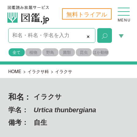
無料トライアル
MENU
×
全て
植物
野鳥
菌類
昆虫
ほか動物
HOME
>
イラクサ科
>
イラクサ
和名 :
イラクサ
学名：
Urtica thunbergiana
備考：
自生
目名：
バラ目