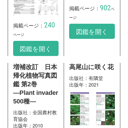
帰化植物写真図
出版社：有隣堂
鑑 第2巻
出版年：2021
―Plant invader
500種―
出版社：全国農村教
育協会
出版年：2010
118
掲載ページ：
ペ
ージ
図鑑を開く
20
掲載ページ：
ペ
ージ
図鑑を開く
山に咲く花 増
神奈川県植物誌