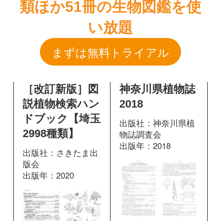
［改訂新版］図
神奈川県植物誌
説植物検索ハン
2018
ドブック【埼玉
出版社：神奈川県植
2998種類】
物誌調査会
出版年：2018
出版社：さきたま出
版会
出版年：2020
902
掲載ページ：
ペ
ージ
240
掲載ページ：
図鑑を開く
ページ
図鑑を開く
増補改訂 日本
高尾山に咲く花