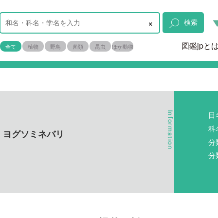
×
検索
図鑑jpと
全て
植物
野鳥
菌類
昆虫
ほか動物
目
科
、ヨグソミネバリ
分
分