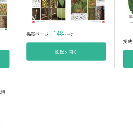
148
掲載ページ：
ページ
掲載
図鑑を開く
球博