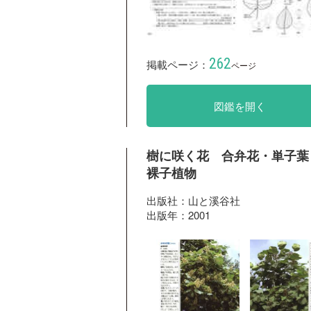
262
掲載ページ：
ページ
図鑑を開く
樹に咲く花 合弁花・単子葉
裸子植物
出版社：山と溪谷社
出版年：2001