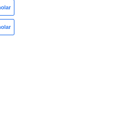
olar
olar