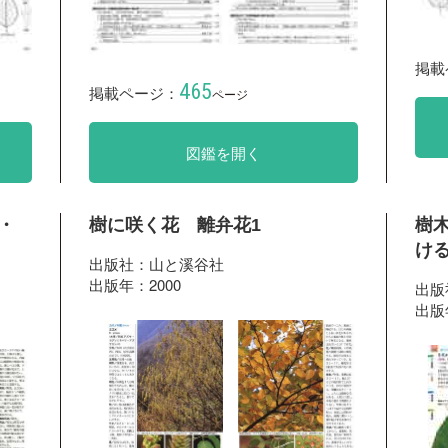
掲載
465
掲載ページ：
ページ
図鑑を開く
・
樹に咲く花 離弁花1
樹
ける
出版社：山と溪谷社
出版年：2000
出版
出版