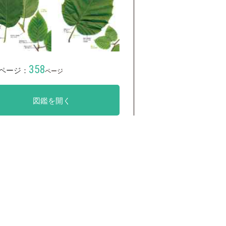
358
ページ：
ページ
図鑑を開く