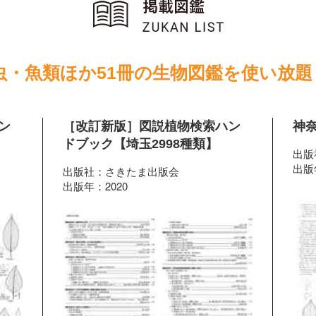
虫・魚類ほか51冊の生物図鑑を使い放題
ン
［改訂新版］図説植物検索ハン
神奈
ドブック【埼玉2998種類】
出版
出版
出版社：さきたま出版会
出版年：2020