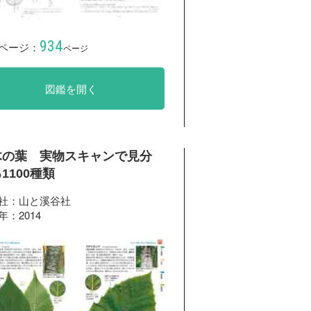
934
ページ：
ページ
図鑑を開く
木の葉 実物スキャンで見分
1100種類
社：山と溪谷社
年：2014