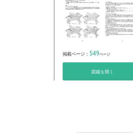
549
掲載ページ：
ページ
図鑑を開く