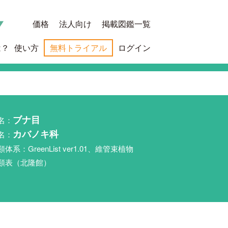
価格
法人向け
掲載図鑑一覧
は？
使い方
無料トライアル
ログイン
名：
ブナ目
名：
カバノキ科
類体系：GreenList ver1.01、維管束植物
類表（北隆館）