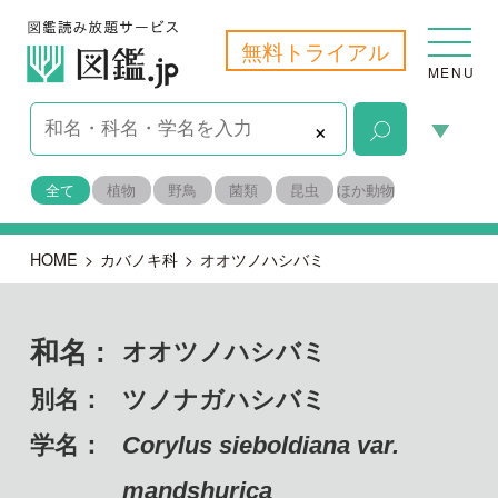
無料トライアル
MENU
×
全て
植物
野鳥
菌類
昆虫
ほか動物
HOME
>
カバノキ科
>
オオツノハシバミ
和名 :
オオツノハシバミ
別名：
ツノナガハシバミ
学名：
Corylus sieboldiana var.
mandshurica
備考：
自生