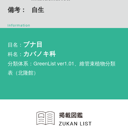
目名：
ブナ目
科名：
カバノキ科
分類体系：GreenList ver1.01、維管束植物分類
表（北隆館）
植物・野鳥・菌類・昆虫・魚
類ほか51冊の生物図鑑を使
い放題