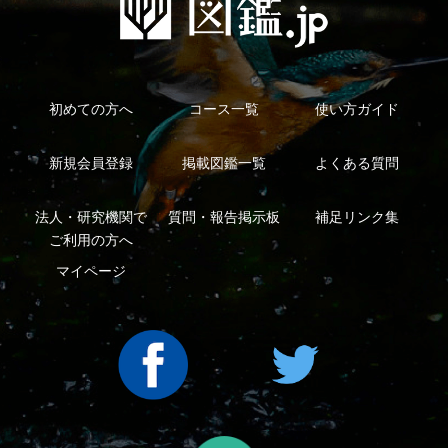
利用規約
有料会員利用規約
お問い合わせ
プライバ
｜
｜
｜
シーについて
特定商取引法に基づく表示
運営会社
インプレスグル
｜
｜
ープ
Copyright ©2016 Yama-kei Publishers co.,Ltd.
An impress Group Company. All rights reserved.