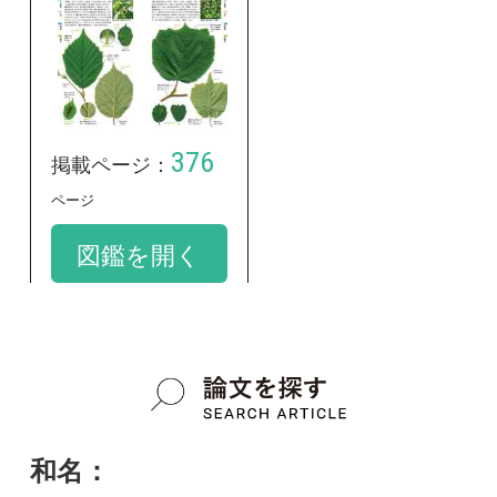
和名：
オオツノハシバミ
google scholar
学名：
Corylus sieboldiana var. mandshurica
google scholar