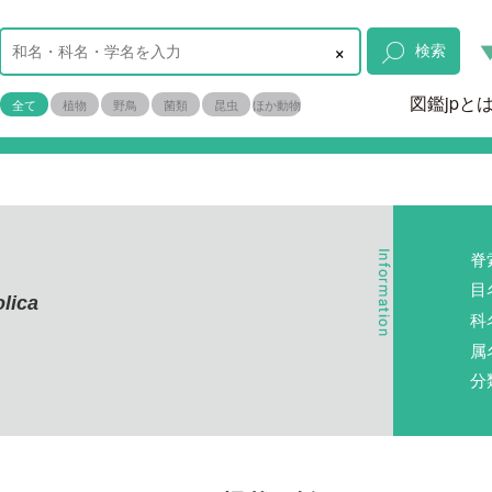
×
検索
図鑑jpと
全て
植物
野鳥
菌類
昆虫
ほか動物
脊
目
lica
科
属
分