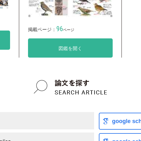
96
掲載ページ：
ページ
図鑑を開く
google sch