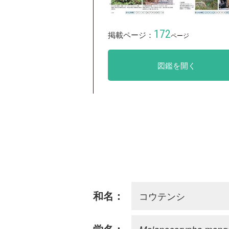
172
掲載ページ：
ページ
図鑑を開く
コウテンシ
和名：