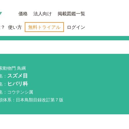
価格
法人向け
掲載図鑑一覧
は？
使い方
無料トライアル
ログイン
索動物門 鳥綱
名：
スズメ目
名：
ヒバリ科
名：コウテンシ属
類体系：日本鳥類目録改訂第７版