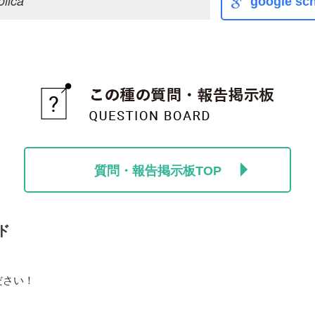
lica
google sch
質問・報告掲示板TOP
ド
ださい！