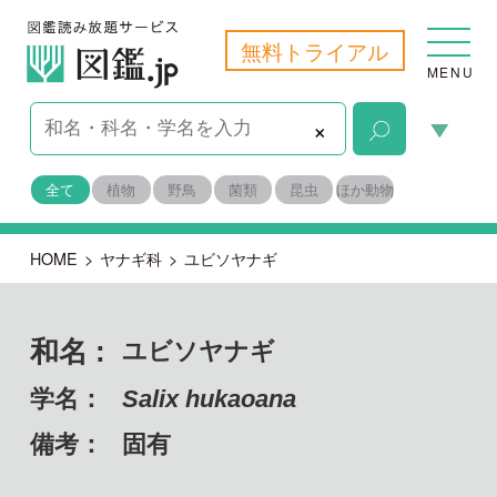
無料トライアル
MENU
×
全て
植物
野鳥
菌類
昆虫
ほか動物
HOME
>
ヤナギ科
>
ユビソヤナギ
和名 :
ユビソヤナギ
学名：
Salix hukaoana
備考：
固有
目名：
キントラノオ目