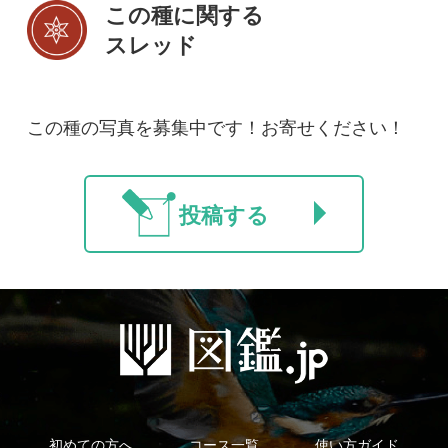
初めての方へ
コース一覧
使い方ガイド
新規会員登録
掲載図鑑一覧
よくある質問
法人・研究機関で
質問・報告掲示板
補足リンク集
ご利用の方へ
マイページ
利用規約
有料会員利用規約
お問い合わせ
プライバ
｜
｜
｜
シーについて
特定商取引法に基づく表示
運営会社
インプレスグル
｜
｜
ープ