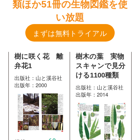
樹に咲く花 離
樹木の葉 実物
弁花1
スキャンで見分
ける1100種類
出版社：山と溪谷社
出版年：2000
出版社：山と溪谷社
出版年：2014
60
掲載ページ：
ペ
407
掲載ページ：
ージ
ペ
ージ
図鑑を開く
図鑑を開く