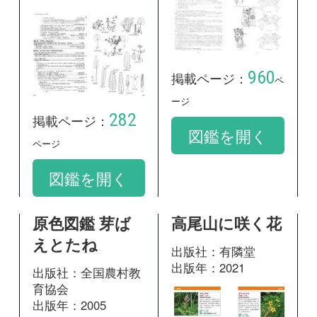
原色図鑑 芽ば
高尾山に咲く花
えとたね
出版社：有隣堂
出版年：2021
出版社：全国農村教
育協会
出版年：2005
88
掲載ページ：
ペー
ジ
48
掲載ページ：
ペ
図鑑を開く
ージ
図鑑を開く
箱根に咲く花
山に咲く花 増
補改訂新版