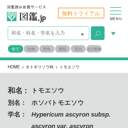
無料トライアル
MENU
×
全て
植物
野鳥
菌類
昆虫
ほか動物
HOME
>
オトギリソウ科
>
トモエソウ
和名 :
トモエソウ
別名：
ホソバトモエソウ
学名：
Hypericum ascyron subsp.
ascyron var. ascyron
備考：
自生