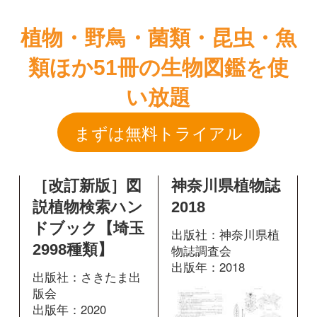
まずは無料トライアル
［改訂新版］図
神奈川県植物誌
説植物検索ハン
2018
ドブック【埼玉
出版社：神奈川県植
2998種類】
物誌調査会
出版年：2018
出版社：さきたま出
版会
出版年：2020
960
掲載ページ：
ペ
ージ
282
掲載ページ：
図鑑を開く
ページ
図鑑を開く