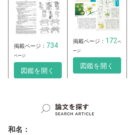
google scholar
学名：
Hypericum ascyron subsp. ascyron var.
ascyron
google scholar
質問・報告掲示板TOP
この種に関する