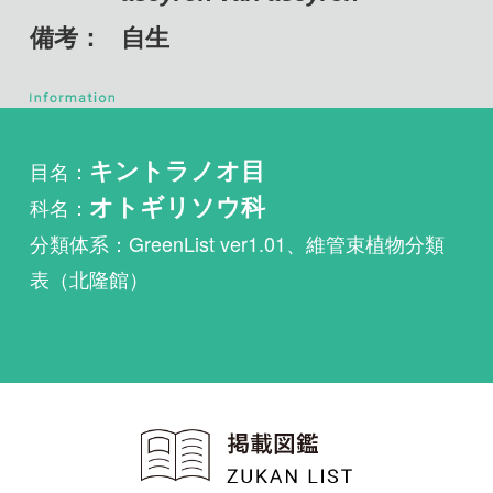
目名：
キントラノオ目
科名：
オトギリソウ科
分類体系：GreenList ver1.01、維管束植物分類
表（北隆館）
植物・野鳥・菌類・昆虫・魚
類ほか51冊の生物図鑑を使
い放題