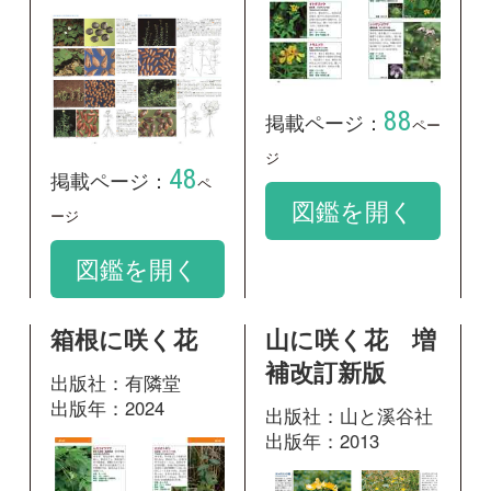
出版社：有隣堂
出版年：2024
出版社：山と溪谷社
出版年：2013
101
掲載ページ：
324
掲載ページ：
ページ
ペ
ージ
図鑑を開く
図鑑を開く
神奈川県植物誌
野草の名前 夏
2001
和名の由来と見
分け方
出版社：神奈川県立
生命の星・地球博物
出版社：山と溪谷社
館
出版年：2017
出版年：2001