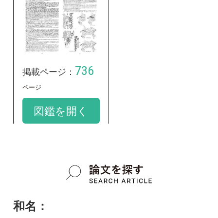
和名：
フジオトギリ
google scholar
学名：
Hypericum erectum var. caespitosum
google scholar