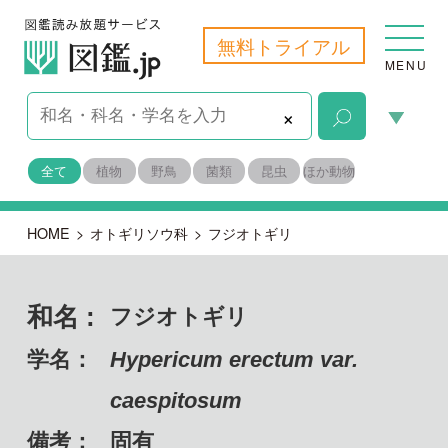
無料トライアル
MENU
×
全て
植物
野鳥
菌類
昆虫
ほか動物
HOME
>
オトギリソウ科
>
フジオトギリ
和名 :
フジオトギリ
学名：
Hypericum erectum var.
caespitosum
備考：
固有