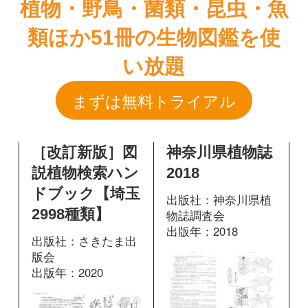
［改訂新版］図
神奈川県植物誌
説植物検索ハン
2018
ドブック【埼玉
出版社：神奈川県植
2998種類】
物誌調査会
出版年：2018
出版社：さきたま出
版会
出版年：2020
960
掲載ページ：
ペ
ージ
282
掲載ページ：
図鑑を開く
ページ
図鑑を開く