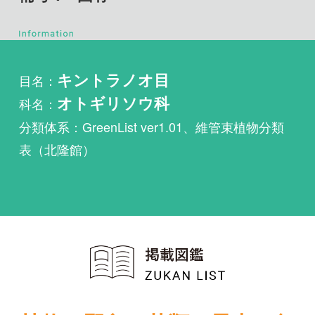
目名：
キントラノオ目
科名：
オトギリソウ科
分類体系：GreenList ver1.01、維管束植物分類
表（北隆館）
植物・野鳥・菌類・昆虫・魚
類ほか51冊の生物図鑑を使
い放題
まずは無料トライアル