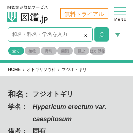
無料トライアル
MENU
×
全て
植物
野鳥
菌類
昆虫
ほか動物
HOME
>
オトギリソウ科
>
フジオトギリ
和名 :
フジオトギリ
学名：
Hypericum erectum var.
caespitosum
備考：
固有