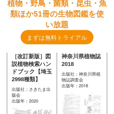
［改訂新版］図
神奈川県植物誌
説植物検索ハン
2018
ドブック【埼玉
出版社：神奈川県植
2998種類】
物誌調査会
出版年：2018
出版社：さきたま出
版会
出版年：2020
960
掲載ページ：
ペ
ージ
282
掲載ページ：
図鑑を開く
ページ
図鑑を開く