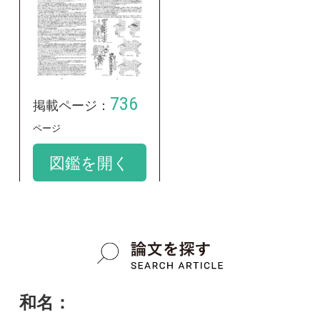
和名：
フジオトギリ
google scholar
学名：
Hypericum erectum var. caespitosum
google scholar