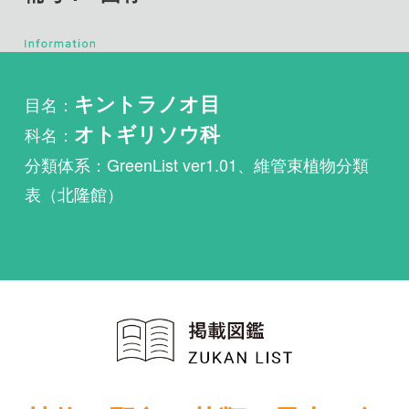
目名：
キントラノオ目
科名：
オトギリソウ科
分類体系：GreenList ver1.01、維管束植物分類
表（北隆館）
植物・野鳥・菌類・昆虫・魚
類ほか51冊の生物図鑑を使
い放題
まずは無料トライアル