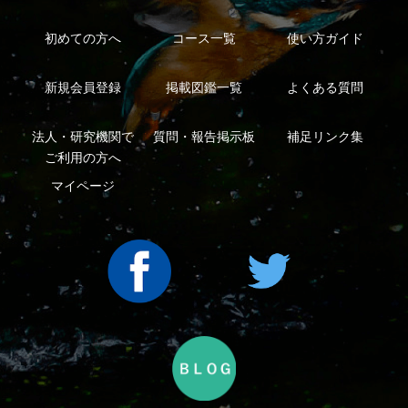
利用規約
有料会員利用規約
お問い合わせ
プライバ
｜
｜
｜
シーについて
特定商取引法に基づく表示
運営会社
インプレスグル
｜
｜
ープ
Copyright ©2016 Yama-kei Publishers co.,Ltd.
An impress Group Company. All rights reserved.