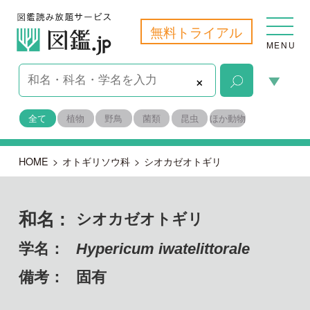
無料トライアル
MENU
×
全て
植物
野鳥
菌類
昆虫
ほか動物
HOME
>
オトギリソウ科
>
シオカゼオトギリ
和名 :
シオカゼオトギリ
学名：
Hypericum iwatelittorale
備考：
固有
目名：
キントラノオ目