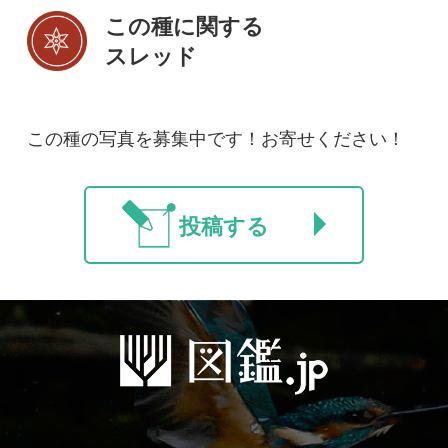
初めての方へ
コース一覧
使い方ガイド
新規会員登録
掲載図鑑一覧
よくある質問
法人・研究機関で
質問・報告掲示板
補足リンク集
ご利用の方へ
マイページ
利用規約
有料会員利用規約
お問い合わせ
プライバ
｜
｜
｜
シーについて
特定商取引法に基づく表示
運営会社
インプレスグル
｜
｜
ープ