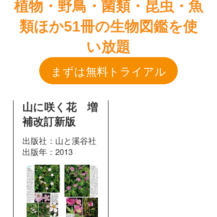
山に咲く花 増
補改訂新版
出版社：山と溪谷社
出版年：2013
296
掲載ページ：
ページ
図鑑を開く