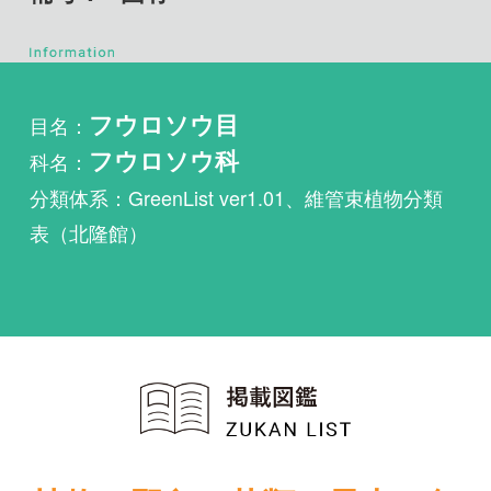
目名：
フウロソウ目
科名：
フウロソウ科
分類体系：GreenList ver1.01、維管束植物分類
表（北隆館）
植物・野鳥・菌類・昆虫・魚
類ほか51冊の生物図鑑を使
い放題
まずは無料トライアル