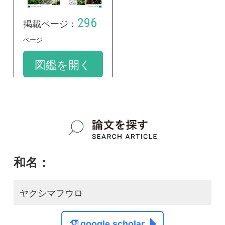
和名：
ヤクシマフウロ
google scholar
学名：
Geranium shikokianum var. yoshiianum
google scholar