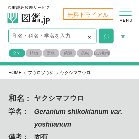
無料トライアル
MENU
×
全て
植物
野鳥
菌類
昆虫
ほか動物
HOME
>
フウロソウ科
>
ヤクシマフウロ
和名 :
ヤクシマフウロ
学名：
Geranium shikokianum var.
yoshiianum
備考：
固有