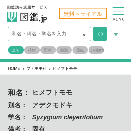
無料トライアル
MENU
×
全て
植物
野鳥
菌類
昆虫
ほか動物
HOME
>
フトモモ科
>
ヒメフトモモ
和名 :
ヒメフトモモ
別名：
アデクモドキ
学名：
Syzygium cleyerifolium
備考：
固有