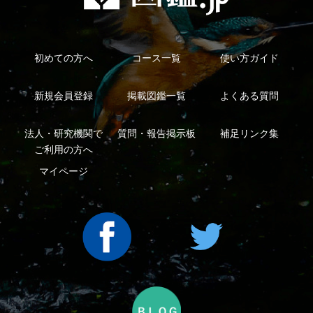
利用規約
有料会員利用規約
お問い合わせ
プライバ
｜
｜
｜
シーについて
特定商取引法に基づく表示
運営会社
インプレスグル
｜
｜
ープ
Copyright ©2016 Yama-kei Publishers co.,Ltd.
An impress Group Company. All rights reserved.