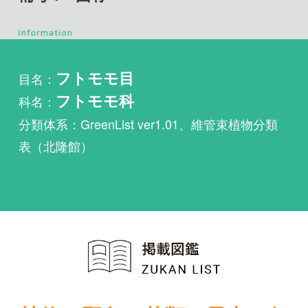
目名：
フトモモ目
科名：
フトモモ科
分類体系：GreenList ver1.01、維管束植物分類
表（北隆館）
植物・野鳥・菌類・昆虫・魚
類ほか51冊の生物図鑑を使
い放題
まずは無料トライアル