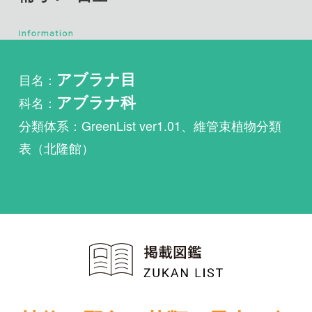
目名：
アブラナ目
科名：
アブラナ科
分類体系：GreenList ver1.01、維管束植物分類
表（北隆館）
植物・野鳥・菌類・昆虫・魚
類ほか51冊の生物図鑑を使
い放題
まずは無料トライアル