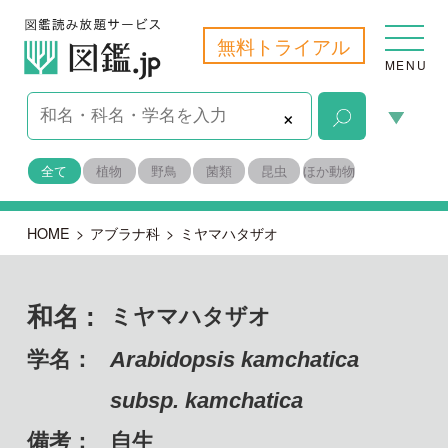
無料トライアル
MENU
×
全て
植物
野鳥
菌類
昆虫
ほか動物
HOME
>
アブラナ科
>
ミヤマハタザオ
和名 :
ミヤマハタザオ
学名：
Arabidopsis kamchatica
subsp. kamchatica
備考：
自生