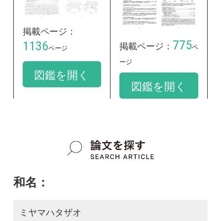
和名：
ミヤマハタザオ
google scholar
学名：
Arabidopsis kamchatica subsp. kamchatica
google scholar