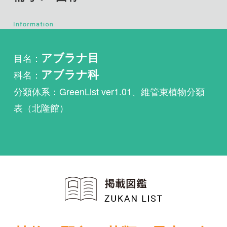
目名：
アブラナ目
科名：
アブラナ科
分類体系：GreenList ver1.01、維管束植物分類
表（北隆館）
植物・野鳥・菌類・昆虫・魚
類ほか51冊の生物図鑑を使
い放題
まずは無料トライアル