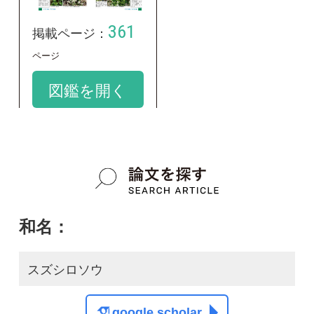
和名：
スズシロソウ
google scholar
学名：
Arabis flagellosa var. flagellosa
google scholar