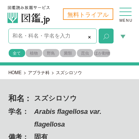
無料トライアル
MENU
×
全て
植物
野鳥
菌類
昆虫
ほか動物
HOME
>
アブラナ科
>
スズシロソウ
和名 :
スズシロソウ
学名：
Arabis flagellosa var.
flagellosa
備考：
固有