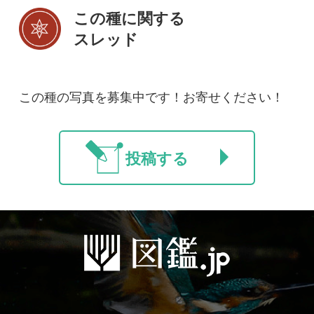
初めての方へ
コース一覧
使い方ガイド
新規会員登録
掲載図鑑一覧
よくある質問
法人・研究機関で
質問・報告掲示板
補足リンク集
ご利用の方へ
マイページ
利用規約
有料会員利用規約
お問い合わせ
プライバ
｜
｜
｜
シーについて
特定商取引法に基づく表示
運営会社
インプレスグル
｜
｜
ープ