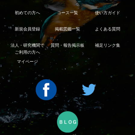
利用規約
有料会員利用規約
お問い合わせ
プライバ
｜
｜
｜
シーについて
特定商取引法に基づく表示
運営会社
インプレスグル
｜
｜
ープ
Copyright ©2016 Yama-kei Publishers co.,Ltd.
An impress Group Company. All rights reserved.