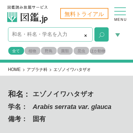
無料トライアル
MENU
×
全て
植物
野鳥
菌類
昆虫
ほか動物
HOME
>
アブラナ科
>
エゾノイワハタザオ
和名 :
エゾノイワハタザオ
学名：
Arabis serrata var. glauca
備考：
固有
目名：
アブラナ目