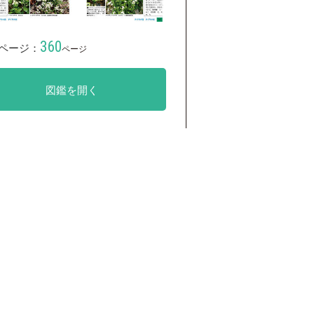
360
ページ：
ページ
図鑑を開く