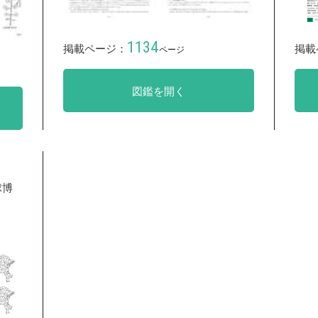
1134
掲載ページ：
掲載
ページ
図鑑を開く
球博