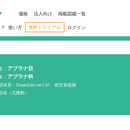
価格
法人向け
掲載図鑑一覧
は？
使い方
無料トライアル
ログイン
名：
アブラナ目
名：
アブラナ科
類体系：GreenList ver1.01、維管束植物
類表（北隆館）