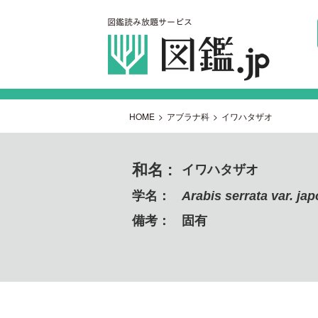
HOME
>
アブラナ科
>
イワハタザオ
和名 :
イワハタザオ
学名：
Arabis serrata var. ja
備考：
固有