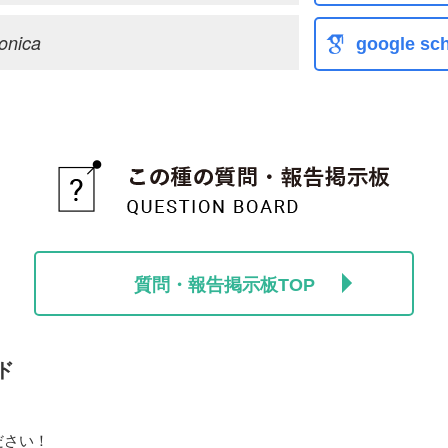
ponica
google sch
質問・報告掲示板TOP
ド
ださい！