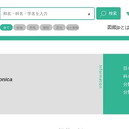
×
検索
図鑑jpと
全て
植物
野鳥
菌類
昆虫
ほか動物
目
科
ponica
分
分