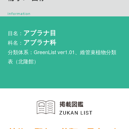
目名：
アブラナ目
科名：
アブラナ科
分類体系：GreenList ver1.01、維管束植物分類
表（北隆館）
植物・野鳥・菌類・昆虫・魚
類ほか51冊の生物図鑑を使
い放題
まずは無料トライアル