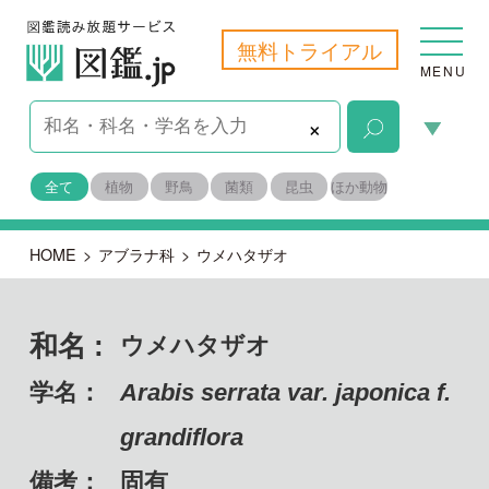
無料トライアル
MENU
×
全て
植物
野鳥
菌類
昆虫
ほか動物
HOME
>
アブラナ科
>
ウメハタザオ
和名 :
ウメハタザオ
学名：
Arabis serrata var. japonica f.
grandiflora
備考：
固有