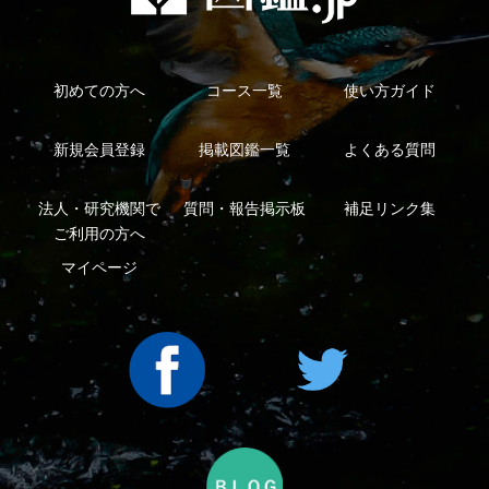
利用規約
有料会員利用規約
お問い合わせ
プライバ
｜
｜
｜
シーについて
特定商取引法に基づく表示
運営会社
インプレスグル
｜
｜
ープ
Copyright ©2016 Yama-kei Publishers co.,Ltd.
An impress Group Company. All rights reserved.