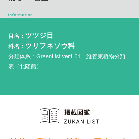
目名：
ツツジ目
科名：
ツリフネソウ科
分類体系：GreenList ver1.01、維管束植物分類
表（北隆館）
植物・野鳥・菌類・昆虫・魚
類ほか51冊の生物図鑑を使
い放題
まずは無料トライアル