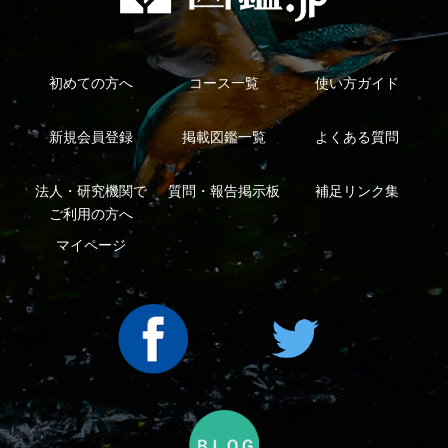
利用規約
有料会員利用規約
お問い合わせ
プライバ
｜
｜
｜
シーについて
特定商取引法に基づく表示
運営会社
インプレスグル
｜
｜
ープ
Copyright ©2016 Yama-kei Publishers co.,Ltd.
An impress Group Company. All rights reserved.