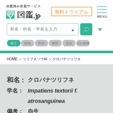
無料トライアル
MENU
×
全て
植物
野鳥
菌類
昆虫
ほか動物
HOME
>
ツリフネソウ科
>
クロバナツリフネ
和名 :
クロバナツリフネ
学名：
Impatiens textorii f.
atrosanguinea
備考：
自生