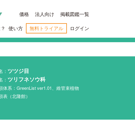
価格
法人向け
掲載図鑑一覧
は？
使い方
無料トライアル
ログイン
名：
ツツジ目
名：
ツリフネソウ科
類体系：GreenList ver1.01、維管束植物
類表（北隆館）