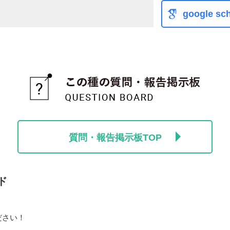
google sch
質問・報告掲示板TOP
ド
ださい！