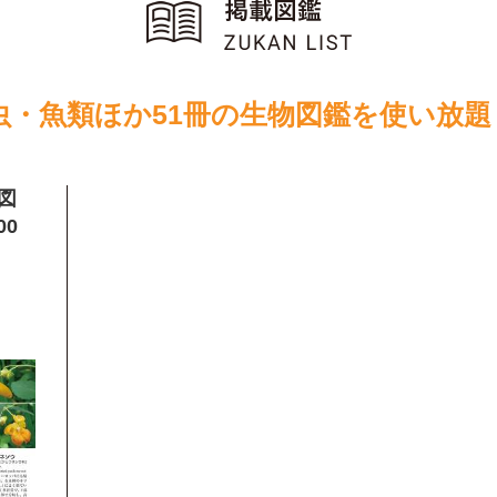
虫・魚類ほか51冊の生物図鑑を使い放題
図
00