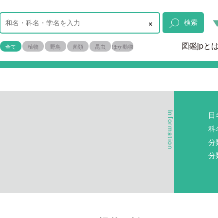
×
検索
図鑑jpと
全て
植物
野鳥
菌類
昆虫
ほか動物
目
科
分
分