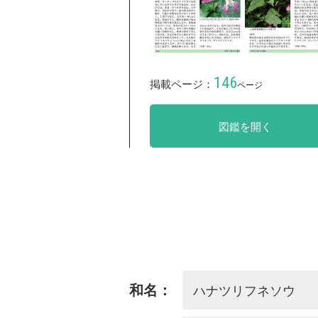
146
掲載ページ：
ページ
図鑑を開く
ハナツリフネソウ
和名：