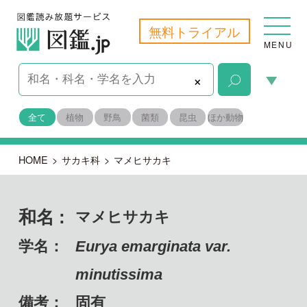
無料トライアル
MENU
×
全て
植物
野鳥
菌類
昆虫
ほか動物
HOME
>
サカキ科
>
マメヒサカキ
和名 :
マメヒサカキ
学名：
Eurya emarginata var.
minutissima
備考：
固有