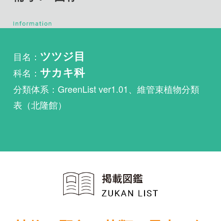
目名：
ツツジ目
科名：
サカキ科
分類体系：GreenList ver1.01、維管束植物分類
表（北隆館）
植物・野鳥・菌類・昆虫・魚
類ほか51冊の生物図鑑を使
い放題
まずは無料トライアル