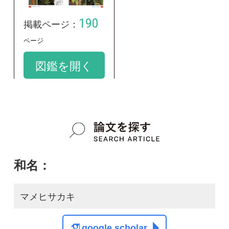
和名：
マメヒサカキ
google scholar
学名：
Eurya emarginata var. minutissima
google scholar