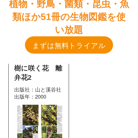
樹に咲く花 離
弁花2
出版社：山と溪谷社
出版年：2000
190
掲載ページ：
ページ
図鑑を開く