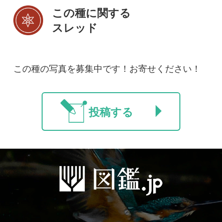
初めての方へ
コース一覧
使い方ガイド
新規会員登録
掲載図鑑一覧
よくある質問
法人・研究機関で
質問・報告掲示板
補足リンク集
ご利用の方へ
マイページ
利用規約
有料会員利用規約
お問い合わせ
プライバ
｜
｜
｜
シーについて
特定商取引法に基づく表示
運営会社
インプレスグル
｜
｜
ープ