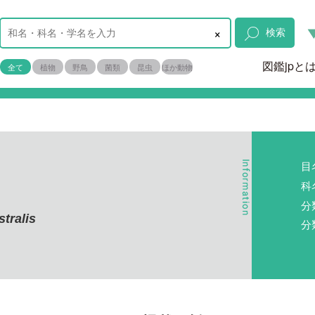
×
検索
図鑑jpと
全て
植物
野鳥
菌類
昆虫
ほか動物
目
科
分
stralis
分