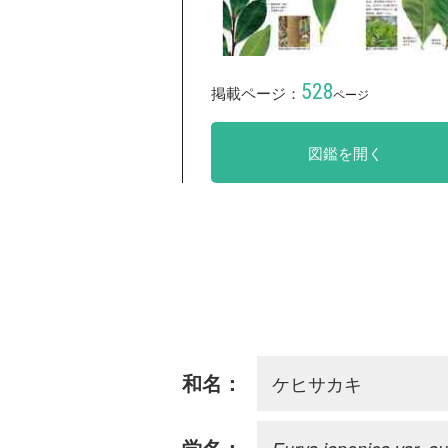
528
掲載ページ：
ページ
図鑑を開く
ケヒサカキ
和名：