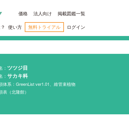
価格
法人向け
掲載図鑑一覧
は？
使い方
無料トライアル
ログイン
名：
ツツジ目
名：
サカキ科
類体系：GreenList ver1.01、維管束植物
類表（北隆館）