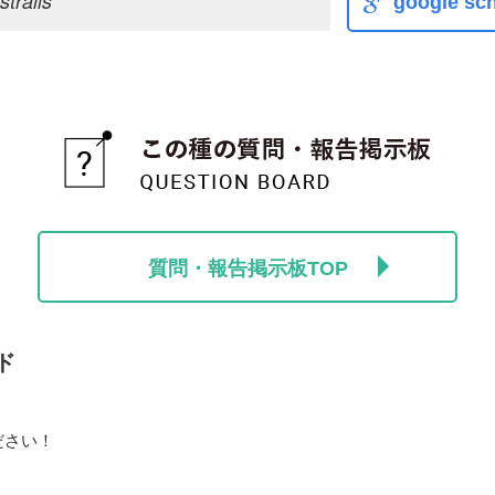
stralis
google sch
質問・報告掲示板TOP
ド
ださい！