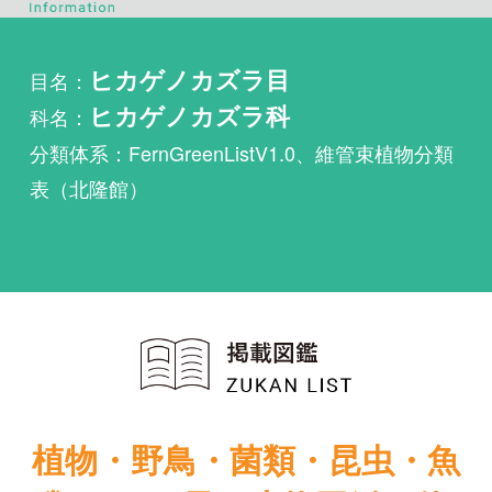
科名：
ヒカゲノカズラ科
分類体系：FernGreenListV1.0、維管束植物分類
表（北隆館）
植物・野鳥・菌類・昆虫・魚
類ほか51冊の生物図鑑を使
い放題
まずは無料トライアル