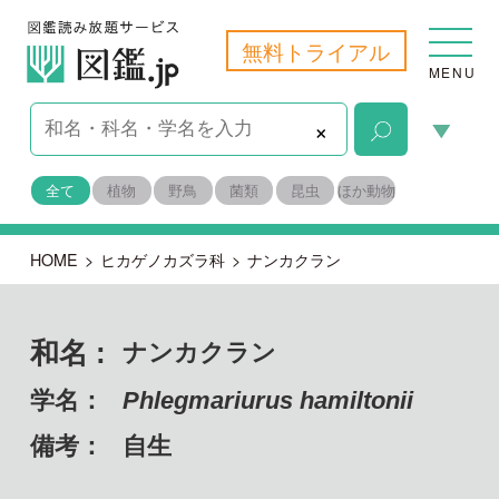
無料トライアル
MENU
×
全て
植物
野鳥
菌類
昆虫
ほか動物
HOME
>
ヒカゲノカズラ科
>
ナンカクラン
和名 :
ナンカクラン
学名：
Phlegmariurus hamiltonii
備考：
自生
目名：
ヒカゲノカズラ目