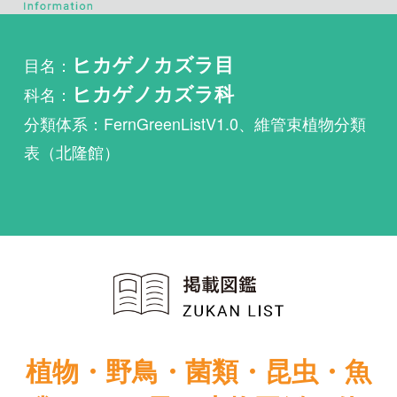
科名：
ヒカゲノカズラ科
分類体系：FernGreenListV1.0、維管束植物分類
表（北隆館）
植物・野鳥・菌類・昆虫・魚
類ほか51冊の生物図鑑を使
い放題
まずは無料トライアル