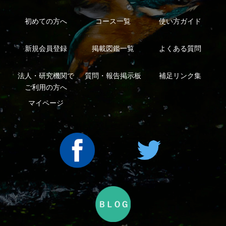
利用規約
有料会員利用規約
お問い合わせ
プライバ
｜
｜
｜
シーについて
特定商取引法に基づく表示
運営会社
インプレスグル
｜
｜
ープ
Copyright ©2016 Yama-kei Publishers co.,Ltd.
An impress Group Company. All rights reserved.