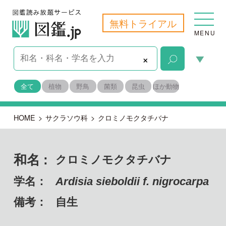
無料トライアル
MENU
×
全て
植物
野鳥
菌類
昆虫
ほか動物
HOME
>
サクラソウ科
>
クロミノモクタチバナ
和名 :
クロミノモクタチバナ
学名：
Ardisia sieboldii f. nigrocarpa
備考：
自生
目名：
ツツジ目