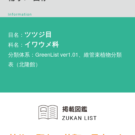
目名：
ツツジ目
科名：
イワウメ科
分類体系：GreenList ver1.01、維管束植物分類
表（北隆館）
植物・野鳥・菌類・昆虫・魚
類ほか51冊の生物図鑑を使
い放題
まずは無料トライアル