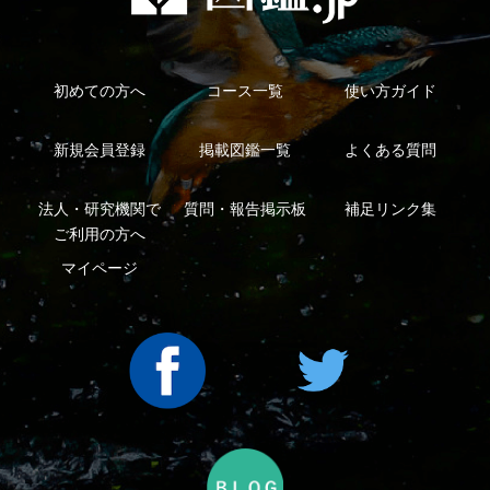
利用規約
有料会員利用規約
お問い合わせ
プライバ
｜
｜
｜
シーについて
特定商取引法に基づく表示
運営会社
インプレスグル
｜
｜
ープ
Copyright ©2016 Yama-kei Publishers co.,Ltd.
An impress Group Company. All rights reserved.