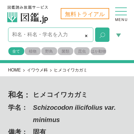
無料トライアル
MENU
×
全て
植物
野鳥
菌類
昆虫
ほか動物
HOME
>
イワウメ科
>
ヒメコイワカガミ
和名 :
ヒメコイワカガミ
学名：
Schizocodon ilicifolius var.
minimus
備考：
固有