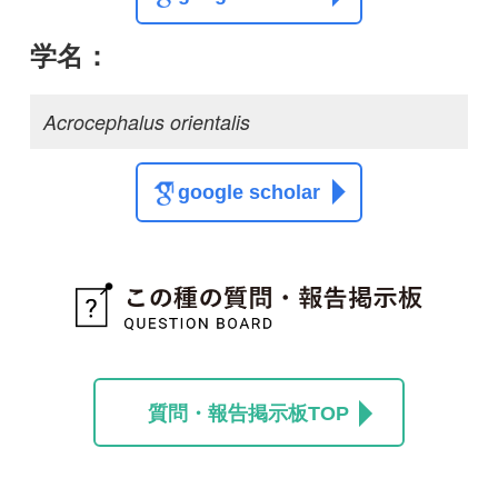
盛んに鳴いていました
けんたろう
0
1
投稿する