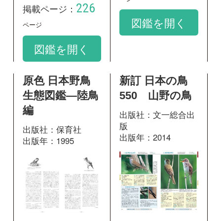
出版社：保育社
出版年：2014
出版年：1995
219
掲載ページ：
203
ペ
掲載ページ：
ージ
ページ
図鑑を開く
図鑑を開く
新版 日本の野
♪鳥くんの比べ
鳥
て識別野鳥図鑑
670 第3版
出版社：山と溪谷社
出版年：2014
出版社：文一総合出
版
出版年：2020