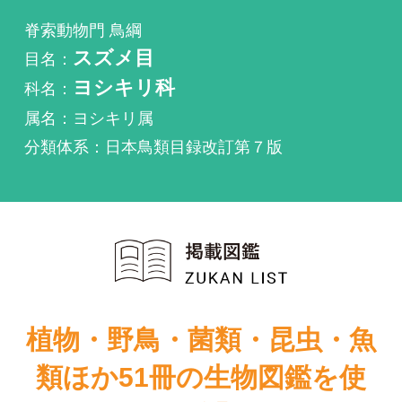
科名：
ヨシキリ科
属名：ヨシキリ属
分類体系：日本鳥類目録改訂第７版
植物・野鳥・菌類・昆虫・魚
類ほか51冊の生物図鑑を使
い放題
まずは無料トライアル
バードリサー
原色 日本野鳥生
チ生態図鑑
態図鑑―陸鳥編