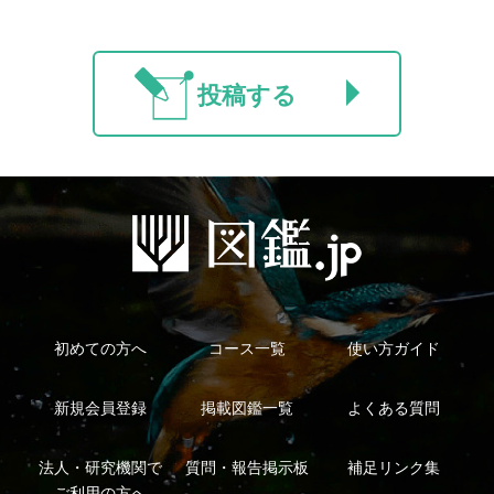
利用規約
有料会員利用規約
お問い合わせ
プライバ
｜
｜
｜
シーについて
特定商取引法に基づく表示
運営会社
インプレスグル
｜
｜
ープ
Copyright ©2016 Yama-kei Publishers co.,Ltd.
An impress Group Company. All rights reserved.