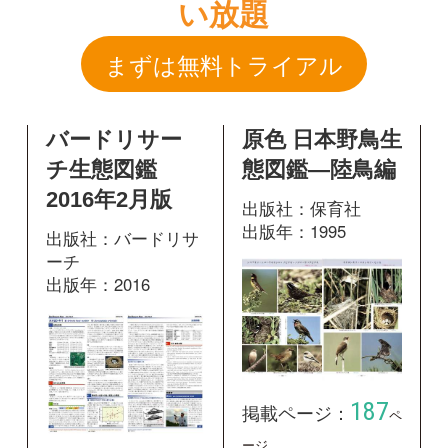
2016年2月版
出版社：保育社
出版年：1995
出版社：バードリサ
ーチ
出版年：2016
187
掲載ページ：
ペ
ージ
226
掲載ページ：
図鑑を開く
ページ
図鑑を開く
原色 日本野鳥
新訂 日本の鳥
生態図鑑―陸鳥
550 山野の鳥
編
出版社：文一総合出
版