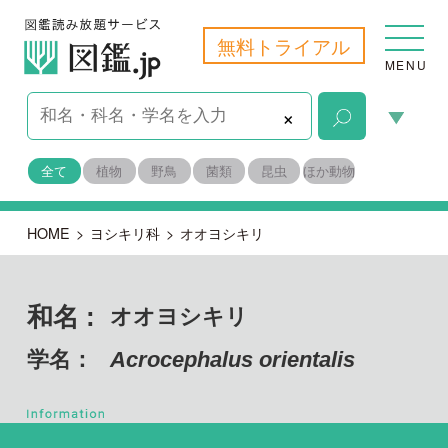
無料トライアル
MENU
×
全て
植物
野鳥
菌類
昆虫
ほか動物
HOME
>
ヨシキリ科
>
オオヨシキリ
和名 :
オオヨシキリ
学名：
Acrocephalus orientalis
脊索動物門 鳥綱
目名：
スズメ目