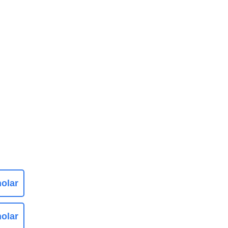
olar
olar