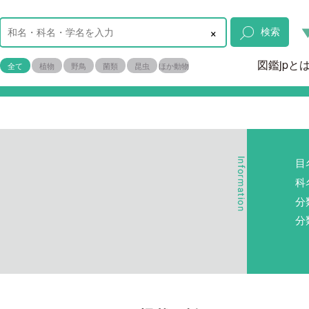
×
検索
図鑑jpと
全て
植物
野鳥
菌類
昆虫
ほか動物
目
科
m
分
分