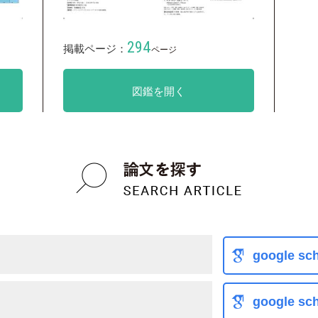
294
掲載ページ：
ページ
図鑑を開く
google sch
google sch