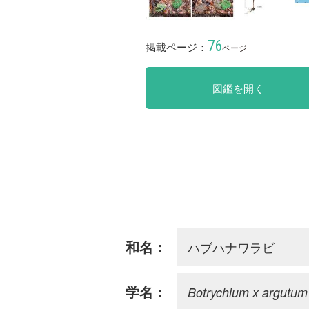
76
掲載ページ：
ページ
図鑑を開く
ハブハナワラビ
和名：
Botrychium x argutum
学名：