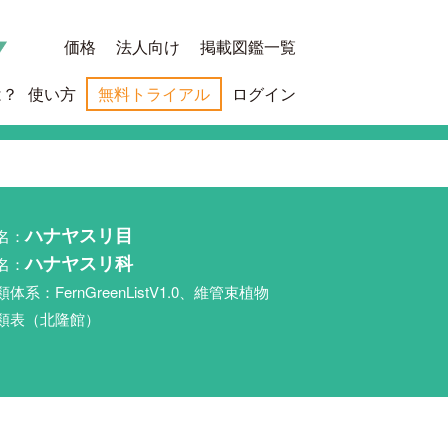
価格
法人向け
掲載図鑑一覧
は？
使い方
無料トライアル
ログイン
名：
ハナヤスリ目
名：
ハナヤスリ科
類体系：FernGreenListV1.0、維管束植物
類表（北隆館）