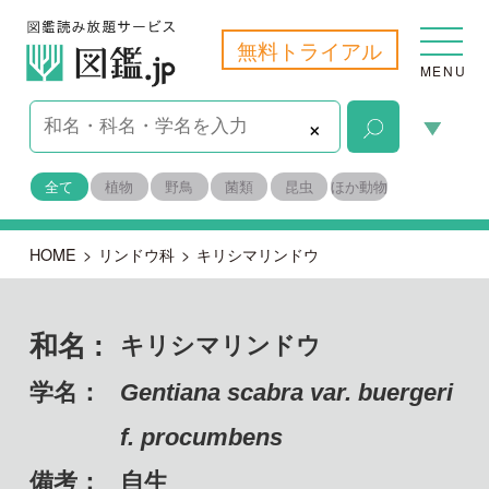
無料トライアル
MENU
×
全て
植物
野鳥
菌類
昆虫
ほか動物
HOME
>
リンドウ科
>
キリシマリンドウ
和名 :
キリシマリンドウ
学名：
Gentiana scabra var. buergeri
f. procumbens
備考：
自生