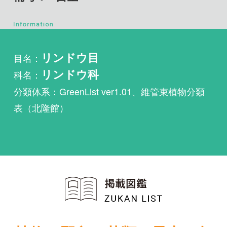
目名：
リンドウ目
科名：
リンドウ科
分類体系：GreenList ver1.01、維管束植物分類
表（北隆館）
植物・野鳥・菌類・昆虫・魚
類ほか51冊の生物図鑑を使
い放題
まずは無料トライアル