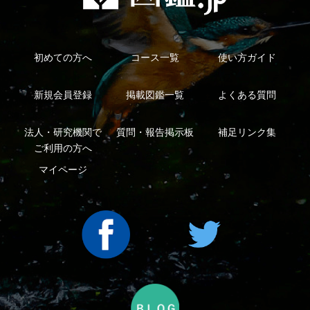
利用規約
有料会員利用規約
お問い合わせ
プライバ
｜
｜
｜
シーについて
特定商取引法に基づく表示
運営会社
インプレスグル
｜
｜
ープ
Copyright ©2016 Yama-kei Publishers co.,Ltd.
An impress Group Company. All rights reserved.