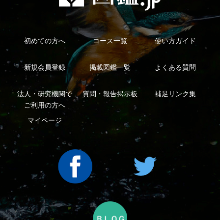
利用規約
有料会員利用規約
お問い合わせ
プライバ
｜
｜
｜
シーについて
特定商取引法に基づく表示
運営会社
インプレスグル
｜
｜
ープ
Copyright ©2016 Yama-kei Publishers co.,Ltd.
An impress Group Company. All rights reserved.