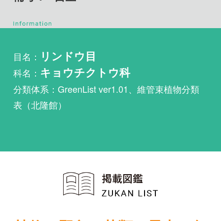
目名：
リンドウ目
科名：
キョウチクトウ科
分類体系：GreenList ver1.01、維管束植物分類
表（北隆館）
植物・野鳥・菌類・昆虫・魚
類ほか51冊の生物図鑑を使
い放題
まずは無料トライアル