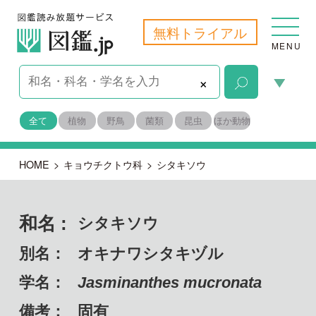
無料トライアル
MENU
×
全て
植物
野鳥
菌類
昆虫
ほか動物
HOME
>
キョウチクトウ科
>
シタキソウ
和名 :
シタキソウ
別名：
オキナワシタキヅル
学名：
Jasminanthes mucronata
備考：
固有