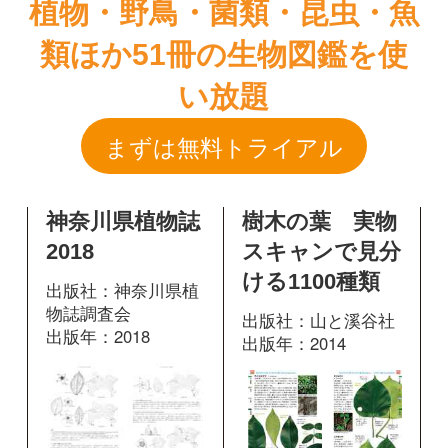
神奈川県植物誌
樹木の葉 実物
2018
スキャンで見分
ける1100種類
出版社：神奈川県植
物誌調査会
出版社：山と溪谷社
出版年：2018
出版年：2014
掲載ページ：
617
掲載ページ：
ペ
1330
ページ
ージ
図鑑を開く
図鑑を開く
山に咲く花 増
補改訂新版