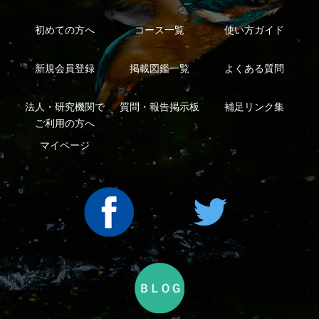
利用規約
有料会員利用規約
お問い合わせ
プライバ
｜
｜
｜
シーについて
特定商取引法に基づく表示
運営会社
インプレスグル
｜
｜
ープ
Copyright ©2016 Yama-kei Publishers co.,Ltd.
An impress Group Company. All rights reserved.