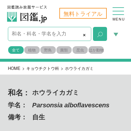
無料トライアル
MENU
×
全て
植物
野鳥
菌類
昆虫
ほか動物
HOME
>
キョウチクトウ科
>
ホウライカガミ
和名 :
ホウライカガミ
学名：
Parsonsia alboflavescens
備考：
自生
目名：
リンドウ目