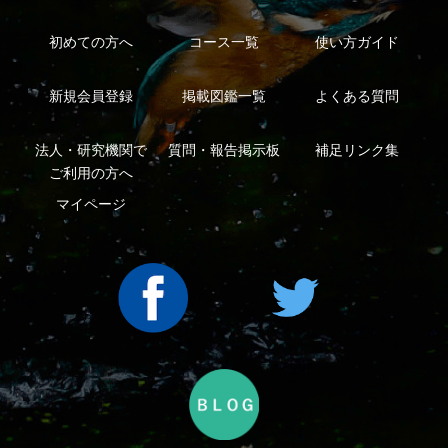
利用規約
有料会員利用規約
お問い合わせ
プライバ
｜
｜
｜
シーについて
特定商取引法に基づく表示
運営会社
インプレスグル
｜
｜
ープ
Copyright ©2016 Yama-kei Publishers co.,Ltd.
An impress Group Company. All rights reserved.