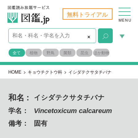
無料トライアル
MENU
×
全て
植物
野鳥
菌類
昆虫
ほか動物
HOME
>
キョウチクトウ科
>
イシダテクサタチバナ
和名 :
イシダテクサタチバナ
学名：
Vincetoxicum calcareum
備考：
固有
目名：
リンドウ目