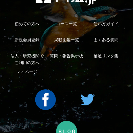
シーについて
特定商取引法に基づく表示
運営会社
インプレスグル
｜
｜
ープ
Copyright ©2016 Yama-kei Publishers co.,Ltd.
An impress Group Company. All rights reserved.