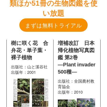
樹に咲く花 合
増補改訂 日本
弁花・単子葉・
帰化植物写真図
裸子植物
鑑 第2巻
―Plant invader
出版社：山と溪谷社
500種―
出版年：2001
出版社：全国農村教
育協会
出版年：2010
369
掲載ページ：
ページ
図鑑を開く
204
掲載ページ：
ペ
ージ
図鑑を開く