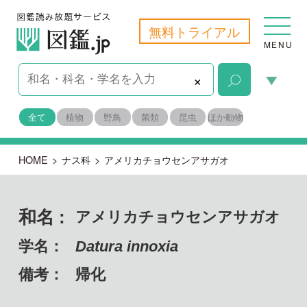
無料トライアル
MENU
×
全て
植物
野鳥
菌類
昆虫
ほか動物
HOME
>
ナス科
>
アメリカチョウセンアサガオ
和名 :
アメリカチョウセンアサガオ
学名：
Datura innoxia
備考：
帰化
目名：
ナス目