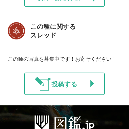
新規会員登録
掲載図鑑一覧
よくある質問
法人・研究機関で
質問・報告掲示板
補足リンク集
ご利用の方へ
マイページ
利用規約
有料会員利用規約
お問い合わせ
プライバ
｜
｜
｜
シーについて
特定商取引法に基づく表示
運営会社
インプレスグル
｜
｜
ープ