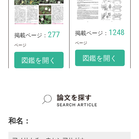
和名：
アメリカチョウセンアサガオ
google scholar
学名：
Datura innoxia
google scholar