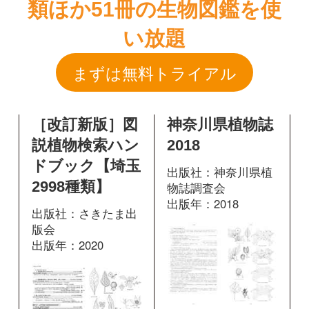
［改訂新版］図
神奈川県植物誌
説植物検索ハン
2018
ドブック【埼玉
出版社：神奈川県植
2998種類】
物誌調査会
出版年：2018
出版社：さきたま出
版会
出版年：2020
1374
掲載ページ：
ページ
366
掲載ページ：
図鑑を開く
ページ
図鑑を開く
日本帰化植物写
神奈川県植物誌