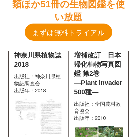
神奈川県植物誌
増補改訂 日本
2018
帰化植物写真図
鑑 第2巻
出版社：神奈川県植
―Plant invader
物誌調査会
出版年：2018
500種―
出版社：全国農村教
育協会
出版年：2010
掲載ページ：
1376
ページ
図鑑を開く
206
掲載ページ：
ペ
ージ
図鑑を開く