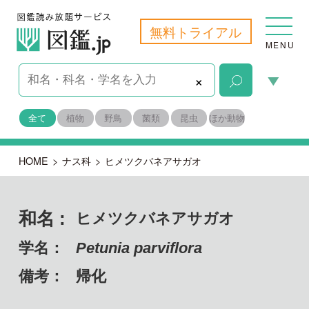
無料トライアル
MENU
×
全て
植物
野鳥
菌類
昆虫
ほか動物
HOME
>
ナス科
>
ヒメツクバネアサガオ
和名 :
ヒメツクバネアサガオ
学名：
Petunia parviflora
備考：
帰化
目名：
ナス目