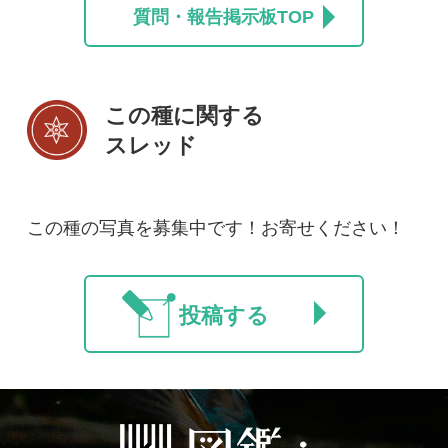
初めての方へ
コース一覧
使い方ガイド
新規会員登録
掲載図鑑一覧
よくある質問
法人・研究機関で
質問・報告掲示板
補足リンク集
ご利用の方へ
マイページ
利用規約
有料会員利用規約
お問い合わせ
プライバ
｜
｜
｜
シーについて
特定商取引法に基づく表示
運営会社
インプレスグル
｜
｜
ープ