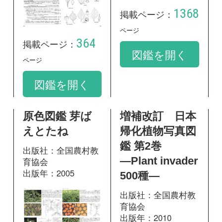
えとたね
帰化植物写真図
鑑 第2巻
出版社：全国農村教
―Plant invader
育協会
出版年：2005
500種―
出版社：全国農村教
育協会
出版年：2010
127
掲載ページ：
ページ
図鑑を開く
209
掲載ページ：
ペ
ージ
図鑑を開く
増補改訂 日本
野に咲く花 増