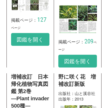
帰化植物写真図
補改訂新版
鑑 第2巻
出版社：山と溪谷社
―Plant invader
出版年：2013
500種―
出版社：全国農村教
育協会
出版年：2010
438
掲載ページ：
ペ
ージ
図鑑を開く
221
掲載ページ：
ページ
図鑑を開く
神奈川県植物誌
2001