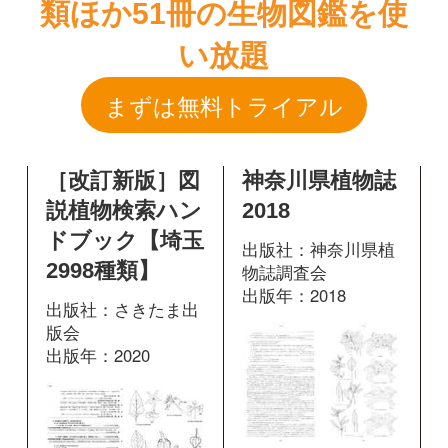
［改訂新版］図
神奈川県植物誌
説植物検索ハン
2018
ドブック【埼玉
出版社：神奈川県植
2998種類】
物誌調査会
出版年：2018
出版社：さきたま出
版会
出版年：2020
1368
掲載ページ：
ページ
364
掲載ページ：
図鑑を開く
ページ
図鑑を開く
原色図鑑 芽ば
増補改訂 日本