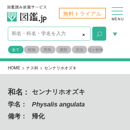
無料トライアル
MENU
×
全て
植物
野鳥
菌類
昆虫
ほか動物
HOME
>
ナス科
>
センナリホオズキ
和名 :
センナリホオズキ
学名：
Physalis angulata
備考：
帰化
目名：
ナス目