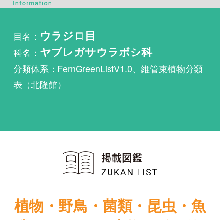
科名：
ヤブレガサウラボシ科
分類体系：FernGreenListV1.0、維管束植物分類
表（北隆館）
植物・野鳥・菌類・昆虫・魚
類ほか51冊の生物図鑑を使
い放題
まずは無料トライアル