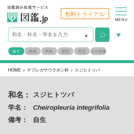
無料トライアル
MENU
×
全て
植物
野鳥
菌類
昆虫
ほか動物
HOME
>
ヤブレガサウラボシ科
>
スジヒトツバ
和名 :
スジヒトツバ
学名：
Cheiropleuria integrifolia
備考：
自生
目名：
ウラジロ目