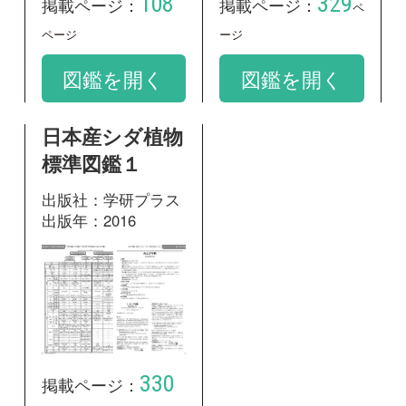
330
掲載ページ：
ページ
図鑑を開く
和名：
スジヒトツバ