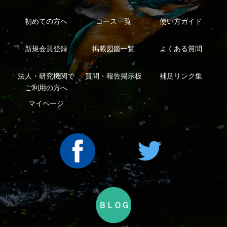
利用規約
有料会員利用規約
お問い合わせ
プライバ
｜
｜
｜
シーについて
特定商取引法に基づく表示
運営会社
インプレスグル
｜
｜
ープ
Copyright ©2016 Yama-kei Publishers co.,Ltd.
An impress Group Company. All rights reserved.