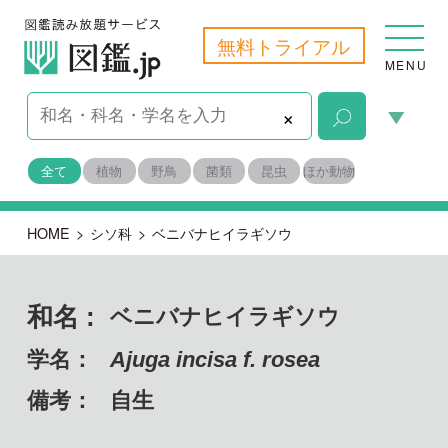
無料トライアル
MENU
×
全て
植物
野鳥
菌類
昆虫
ほか動物
HOME
>
シソ科
>
ベニバナヒイラギソウ
和名 :
ベニバナヒイラギソウ
学名：
Ajuga incisa f. rosea
備考：
自生
目名：
シソ目