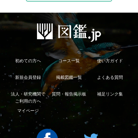
利用規約
有料会員利用規約
お問い合わせ
プライバ
｜
｜
｜
シーについて
特定商取引法に基づく表示
運営会社
インプレスグル
｜
｜
ープ
Copyright ©2016 Yama-kei Publishers co.,Ltd.
An impress Group Company. All rights reserved.