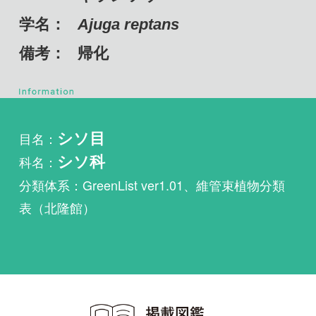
目名：
シソ目
科名：
シソ科
分類体系：GreenList ver1.01、維管束植物分類
表（北隆館）
植物・野鳥・菌類・昆虫・魚
類ほか51冊の生物図鑑を使