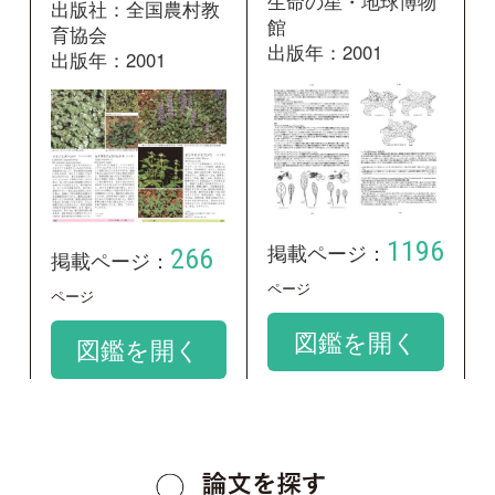
和名：
セイヨウジュウニヒトエ
google scholar
学名：
Ajuga reptans
google scholar