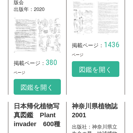
図鑑を開く
日本帰化植物写
神奈川県植物誌
真図鑑 Plant
2001
invader 600種
出版社：神奈川県立
生命の星・地球博物
出版社：全国農村教
館
育協会
出版年：2001
出版年：2001
1196
掲載ページ：
266
掲載ページ：
ページ
ページ
図鑑を開く
図鑑を開く