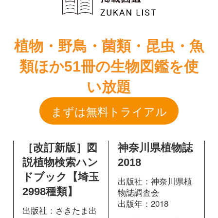
い放題
まずは無料トライアル
［改訂新版］図
神奈川県植物誌
説植物検索ハン
2018
ドブック【埼玉
出版社：神奈川県植
2998種類】
物誌調査会
出版年：2018
出版社：さきたま出
版会
出版年：2020
1436
掲載ページ：
ページ
380
掲載ページ：
図鑑を開く
ページ