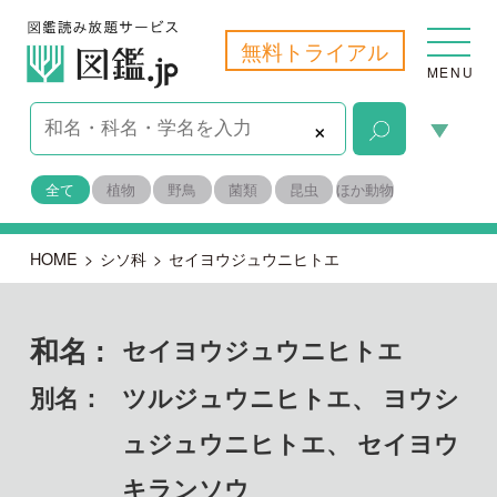
無料トライアル
MENU
×
全て
植物
野鳥
菌類
昆虫
ほか動物
HOME
>
シソ科
>
セイヨウジュウニヒトエ
和名 :
セイヨウジュウニヒトエ
別名：
ツルジュウニヒトエ、 ヨウシ
ュジュウニヒトエ、 セイヨウ
キランソウ
学名：
Ajuga reptans
備考：
帰化