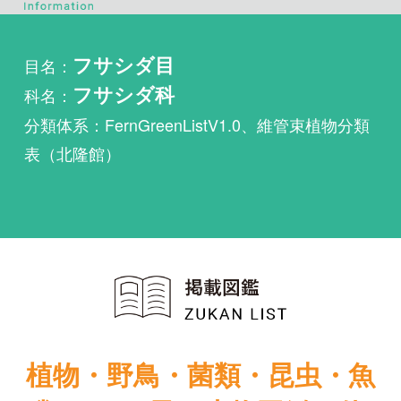
科名：
フサシダ科
分類体系：FernGreenListV1.0、維管束植物分類
表（北隆館）
植物・野鳥・菌類・昆虫・魚
類ほか51冊の生物図鑑を使
い放題
まずは無料トライアル