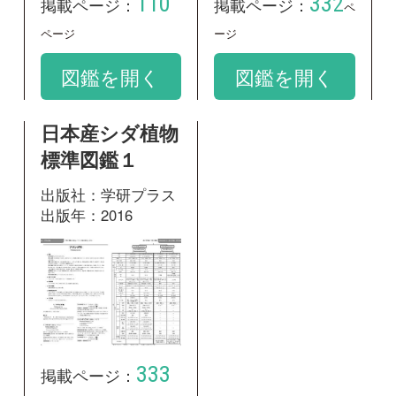
333
掲載ページ：
ページ
図鑑を開く
和名：
フサシダ