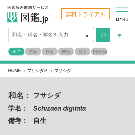
無料トライアル
MENU
×
全て
植物
野鳥
菌類
昆虫
ほか動物
HOME
>
フサシダ科
>
フサシダ
和名 :
フサシダ
学名：
Schizaea digitata
備考：
自生
目名：
フサシダ目