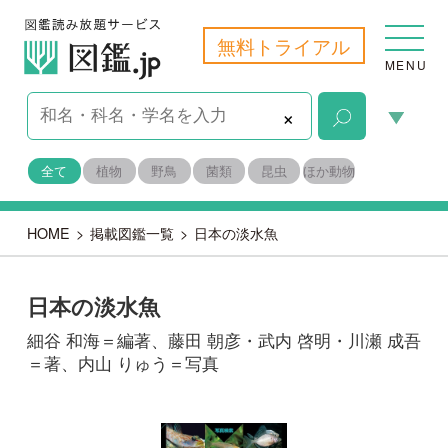
無料トライアル
MENU
×
全て
植物
野鳥
菌類
昆虫
ほか動物
HOME
>
掲載図鑑一覧
>
日本の淡水魚
日本の淡水魚
細谷 和海＝編著、藤田 朝彦・武内 啓明・川瀬 成吾
＝著、内山 りゅう＝写真