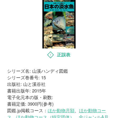
正誤表
シリーズ名: 山溪ハンディ図鑑
シリーズ巻番号: 15
出版社: 山と溪谷社
書籍出版年: 2015年
電子化元本の版・刷数:
書籍定価: 3900円(参考)
図鑑.jp掲載コース：
ほか動物月額
、
ほか動物コー
ス
、
ほか動物コース（特定団体）
、
全ジャンルA月
額
、
全ジャンルA
、
全ジャンルA（特定団体）
、
ほ
か動物無料トライアル
、
全ジャンルAコース（法
人）
、
ほか動物(法人）
サンプルを読む