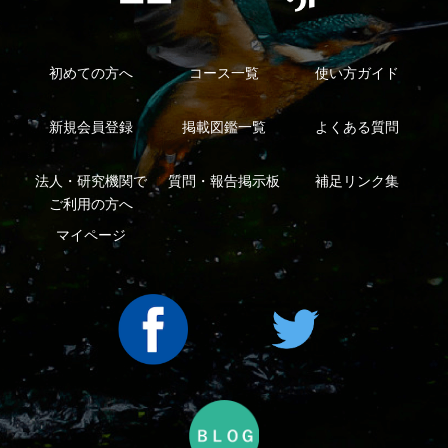
利用規約
有料会員利用規約
お問い合わせ
プライバ
｜
｜
｜
シーについて
特定商取引法に基づく表示
運営会社
インプレスグル
｜
｜
ープ
Copyright ©2016 Yama-kei Publishers co.,Ltd.
An impress Group Company. All rights reserved.