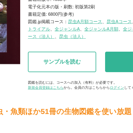
電子化元本の版・刷数: 初版第2刷
書籍定価: 6800円(参考)
図鑑.jp掲載コース：
昆虫A月額コース
、
昆虫Aコース
トライアル
、
全ジャンルA
、
全ジャンルA月額
、
全ジ
ース（法人）
、
昆虫（法人）
サンプルを読む
図鑑を読むには、コースへの加入（有料）が必要です。
新規会員登録はこちら
から。会員の方はこちらから
ログイン
して
虫・魚類ほか51冊の生物図鑑を使い放題