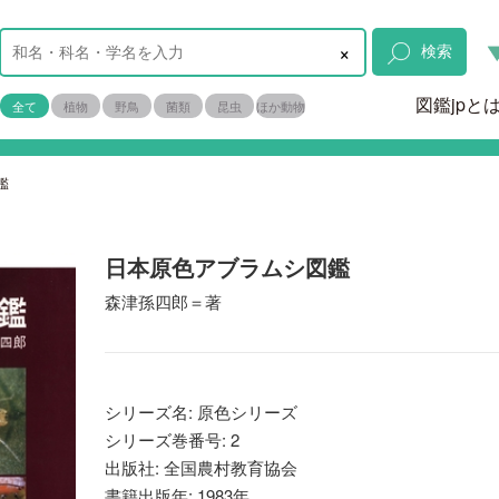
×
検索
図鑑jpと
全て
植物
野鳥
菌類
昆虫
ほか動物
鑑
日本原色アブラムシ図鑑
森津孫四郎＝著
シリーズ名: 原色シリーズ
シリーズ巻番号: 2
出版社: 全国農村教育協会
書籍出版年: 1983年