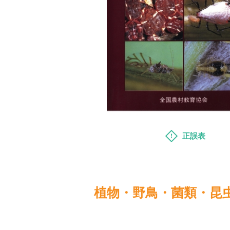
正誤表
植物・野鳥・菌類・昆